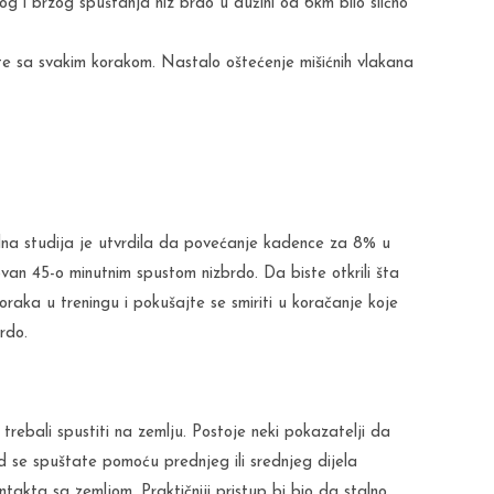
og i brzog spuštanja niz brdo u dužini od 6km bilo slično
ite sa svakim korakom. Nastalo oštećenje mišićnih vlakana
edna studija je utvrdila da povećanje kadence za 8% u
van 45-o minutnim spustom nizbrdo. Da biste otkrili šta
oraka u treningu i pokušajte se smiriti u koračanje koje
rdo.
rebali spustiti na zemlju. Postoje neki pokazatelji da
 se spuštate pomoću prednjeg ili srednjeg dijela
takta sa zemljom. Praktičniji pristup bi bio da stalno