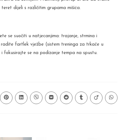
eret dijeli s različitim grupama mišića.
te se suočiti u natjecanjima: trajanje, strmina i
radite fartlek vježbe (sistem treninga za trkače u
 i fokusirajte se na podizanje tempa na spustu.
ns
Opens
Opens
Opens
Opens
Opens
Opens
Opens
Opens
in
in
in
in
in
in
in
in
a
a
a
a
a
a
a
a
new
new
new
new
new
new
new
new
ow
window
window
window
window
window
window
window
window