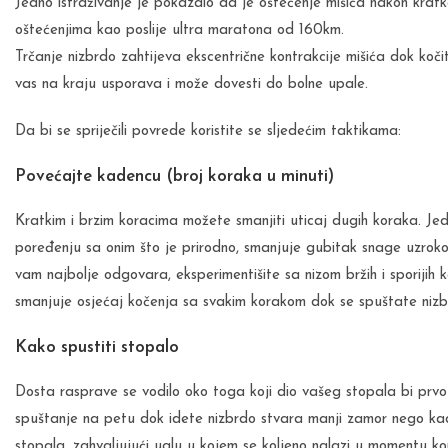
Jedno istraživanje je pokazalo da je oštećenje mišića nakon kratk
oštećenjima kao poslije ultra maratona od 160km.
Trčanje nizbrdo zahtijeva ekscentrične kontrakcije mišića dok koč
vas na kraju usporava i može dovesti do bolne upale.
Da bi se spriječili povrede koristite se sljedećim taktikama:
Povećajte kadencu (broj koraka u minuti)
Kratkim i brzim koracima možete smanjiti uticaj dugih koraka. J
poređenju sa onim što je prirodno, smanjuje gubitak snage uzroko
vam najbolje odgovara, eksperimentišite sa nizom bržih i sporijih k
smanjuje osjećaj kočenja sa svakim korakom dok se spuštate nizb
Kako spustiti stopalo
Dosta rasprave se vodilo oko toga koji dio vašeg stopala bi prvo t
spuštanje na petu dok idete nizbrdo stvara manji zamor nego kad
stopala, zahvaljujući uglu u kojem se koljeno nalazi u momentu kon