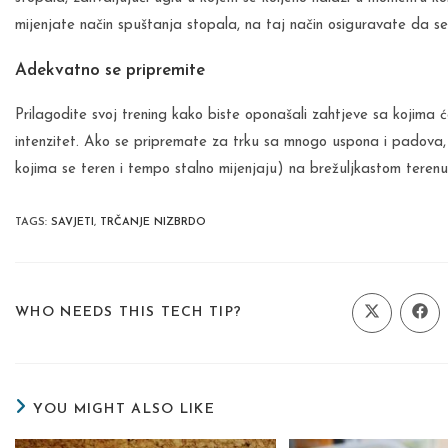
mijenjate način spuštanja stopala, na taj način osiguravate da se t
Adekvatno se pripremite
Prilagodite svoj trening kako biste oponašali zahtjeve sa kojima će
intenzitet. Ako se pripremate za trku sa mnogo uspona i padova, 
kojima se teren i tempo stalno mijenjaju) na brežuljkastom terenu
TAGS
:
SAVJETI
,
TRČANJE NIZBRDO
SHARE
WHO NEEDS THIS TECH TIP?
Opens
Ope
in
in
a
a
THIS
new
new
window
wind
CONTENT
YOU MIGHT ALSO LIKE