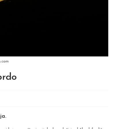
h.com
brdo
ja.