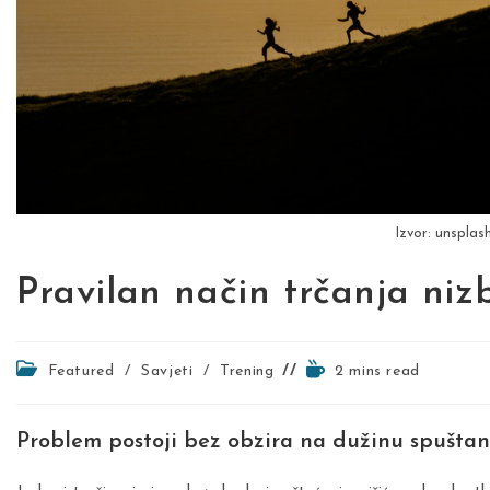
Izvor: unsplas
Pravilan način trčanja niz
Post
Reading
Featured
/
Savjeti
/
Trening
2 mins read
category:
time:
Problem postoji bez obzira na dužinu spuštan