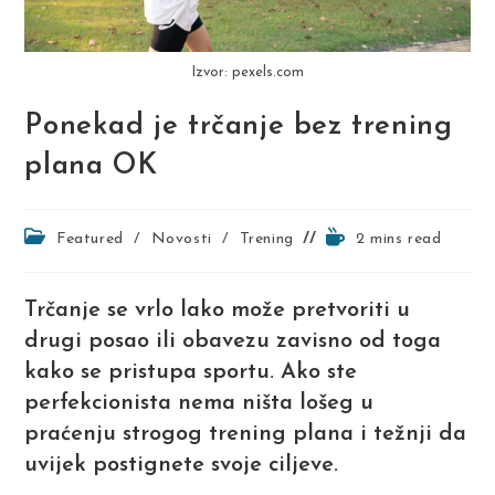
Izvor: pexels.com
Ponekad je trčanje bez trening
plana OK
Post
Reading
Featured
/
Novosti
/
Trening
2 mins read
category:
time:
Trčanje se vrlo lako može pretvoriti u
drugi posao ili obavezu zavisno od toga
kako se pristupa sportu. Ako ste
perfekcionista nema ništa lošeg u
praćenju strogog trening plana i težnji da
uvijek postignete svoje ciljeve.