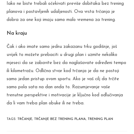
Iako ne biste trebali očekivati previše dobitaka bez trening
planova i postavljenih udaljenosti. Ova vrsta trčanja je
dobra za one koji imaju samo malo vremena za trening.
Na kraju
Čak i ako imate samo jednu zakazanu trku godišnje, još
uvijek to možete prebaciti u drugi plan i uzmite nekoliko
mjeseci da se zabavite bez da naglašavate određeni tempo
ili kilometražu. Odlična stvar kod trčanja je da ne postoji
samo jedan pristup ovom sportu. Ako je vaš cilj da trčite
samo pola sata na dan onda to. Razumjevanje vaše
trenutne perspektive i motivacije je ključno kod odlučivanja
da li vam treba plan obuke ili ne treba.
TAGS
:
TRČANJE
,
TRČANJE BEZ TRENING PLANA
,
TRENING PLAN