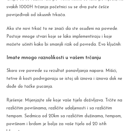
svakih 1000H trčanja početnici su se dva pute češće
povrijeđivali od iskusnih trkača.
Ako ste novi trkač to ne znači da ste osuđeni na povrede.
Postoje mnoge stvari koje se lako implementiraju i koje
možete učiniti kako bi smanjili rizik od povreda. Evo ključnih:
Imate mnogo raznolikosti u vašem trčanju
Skoro sve povrede su rezultat ponavljanja napora. Mišići,
tetive ili kosti podvrgavaju se istoj sili iznova i iznova dok ne
dođe do tačke pucanja.
Rješenje: Mijenjajte sile koje vaše tijelo doživljava. Trčite na
različitim površinama, različite udaljenosti i sa različitim
tempom. Sedmica od 20km sa različitim dužinama, tempom,
površinom i brdom je bolja za vaše tijelo od 20 istih