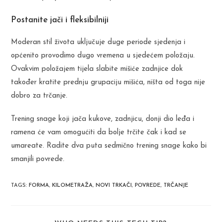
Postanite jači i fleksibilniji
Moderan stil života uključuje duge periode sjedenja i
općenito provodimo dugo vremena u sjedećem položaju.
Ovakvim položajem tijela slabite mišiće zadnjice dok
također kratite prednju grupaciju mišića, ništa od toga nije
dobro za trčanje.
Trening snage koji jača kukove, zadnjicu, donji dio leđa i
ramena će vam omogućiti da bolje trčite čak i kad se
umareate. Radite dva puta sedmično trening snage kako bi
smanjili povrede.
TAGS
:
FORMA
,
KILOMETRAŽA
,
NOVI TRKAČI
,
POVREDE
,
TRČANJE