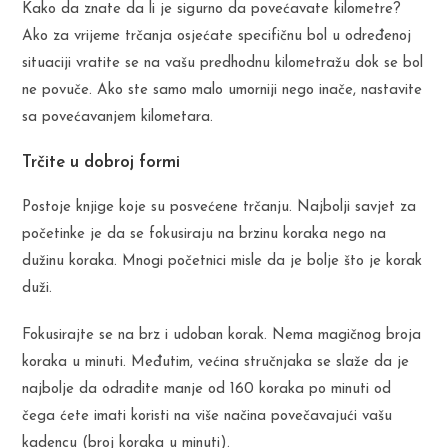
Kako da znate da li je sigurno da povećavate kilometre?
Ako za vrijeme trčanja osjećate specifičnu bol u određenoj
situaciji vratite se na vašu predhodnu kilometražu dok se bol
ne povuče. Ako ste samo malo umorniji nego inače, nastavite
sa povećavanjem kilometara.
Trčite u dobroj formi
Postoje knjige koje su posvećene trčanju. Najbolji savjet za
početinke je da se fokusiraju na brzinu koraka nego na
dužinu koraka. Mnogi početnici misle da je bolje što je korak
duži.
Fokusirajte se na brz i udoban korak. Nema magičnog broja
koraka u minuti. Međutim, većina stručnjaka se slaže da je
najbolje da odradite manje od 160 koraka po minuti od
čega ćete imati koristi na više načina povečavajući vašu
kadencu (broj koraka u minuti).