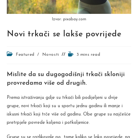
Izvor: pixabay.com
Novi trkači se lakše povrijede
Post
Reading
Featured
/
Novosti
3 mins read
category:
time:
Mislite da su dugogodišnji trkači skloniji
provredama više od drugih.
Prema istraživanju gdje su trkači bili podijeljeni u dvije
grupe, novi trkači koji su u sportu jednu godinu ili manje i
iskusni trkači koji trče više od godinu. Obe grupe su najčešće
pretrpjele povrede koljena i potkoljenice.
Grupe su se razlikovale po tome koliko se lako povrijede, na