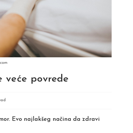
. com
te veće povrede
ead
mor. Evo najlakšeg načina da zdravi