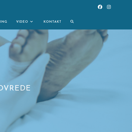
TOGGLE
NING
VIDEO
KONTAKT
WEBSITE
SEARCH
POVREDE