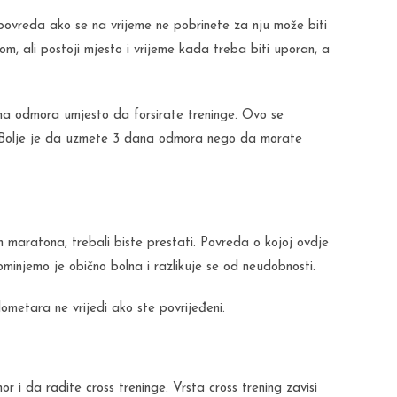
ovreda ako se na vrijeme ne pobrinete za nju može biti
om, ali postoji mjesto i vrijeme kada treba biti uporan, a
a odmora umjesto da forsirate treninge. Ovo se
ji. Bolje je da uzmete 3 dana odmora nego da morate
 maratona, trebali biste prestati. Povreda o kojoj ovdje
minjemo je obično bolna i razlikuje se od neudobnosti.
lometara ne vrijedi ako ste povrijeđeni.
 i da radite cross treninge. Vrsta cross trening zavisi