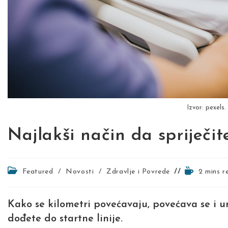
Izvor: pexels
Najlakši način da spriječi
Post
Reading
Featured
/
Novosti
/
Zdravlje i Povrede
2 mins r
category:
time:
Kako se kilometri povećavaju, povećava se i u
dođete do startne linije.