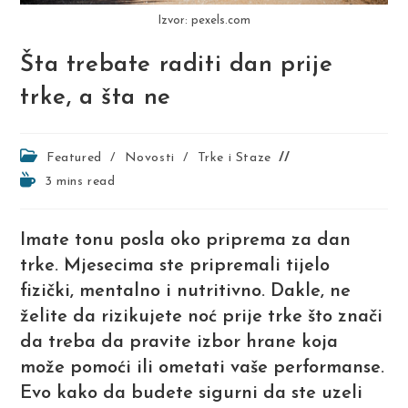
Izvor: pexels.com
Šta trebate raditi dan prije
trke, a šta ne
Post
Featured
/
Novosti
/
Trke i Staze
category:
Reading
3 mins read
time:
Imate tonu posla oko priprema za dan
trke. Mjesecima ste pripremali tijelo
fizički, mentalno i nutritivno. Dakle, ne
želite da rizikujete noć prije trke što znači
da treba da pravite izbor hrane koja
može pomoći ili ometati vaše performanse.
Evo kako da budete sigurni da ste uzeli