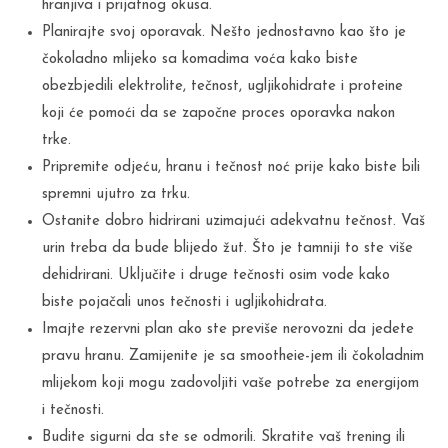
hranjiva i prijatnog okusa.
Planirajte svoj oporavak. Nešto jednostavno kao što je
čokoladno mlijeko sa komadima voća kako biste
obezbjedili elektrolite, tečnost, ugljikohidrate i proteine
koji će pomoći da se započne proces oporavka nakon
trke.
Pripremite odjeću, hranu i tečnost noć prije kako biste bili
spremni ujutro za trku.
Ostanite dobro hidrirani uzimajući adekvatnu tečnost. Vaš
urin treba da bude blijedo žut. Što je tamniji to ste više
dehidrirani. Uključite i druge tečnosti osim vode kako
biste pojačali unos tečnosti i ugljikohidrata.
Imajte rezervni plan ako ste previše nerovozni da jedete
pravu hranu. Zamijenite je sa smootheie-jem ili čokoladnim
mlijekom koji mogu zadovoljiti vaše potrebe za energijom
i tečnosti.
Budite sigurni da ste se odmorili. Skratite vaš trening ili