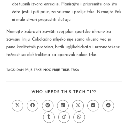
dostupnih izvora enregije. Planirajte i pripremite ono što
ćete jesti i piti prije, za vrijeme i poslije trke. Nemojte čak
ni male stvari prepustiti slučaju.
Nemojte zabraviti završiti svoj plan sportske ishrane za
završnu liniju. Čokoladno mlijeko nije samo ukusno već je
puno kvalitetnih proteina, brzih ugljikohidrata i uravnotežene
tečnost sa elektrolitima za oporavak nakon trke.
TAGS
:
DAN PRIJE TRKE
,
NOĆ PRIJE TRKE
,
TRKA
SHARE
WHO NEEDS THIS TECH TIP?
THIS
CONTENT
Opens
Opens
Opens
Opens
Opens
Opens
Opens
in
in
in
in
in
in
in
a
a
a
a
a
a
a
Opens
Opens
Opens
new
new
new
new
new
new
new
in
in
in
window
window
window
window
window
window
window
a
a
a