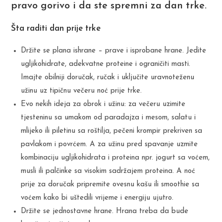
pravo gorivo i da ste spremni za dan trke.
Šta raditi dan prije trke
Držite se plana ishrane – prave i isprobane hrane. Jedite
ugljikohidrate, adekvatne proteine i ograničiti masti.
Imajte obilniji doručak, ručak i uključite uravnoteženu
užinu uz tipičnu večeru noć prije trke.
Evo nekih ideja za obrok i užinu: za večeru uzimite
tjesteninu sa umakom od paradajza i mesom, salatu i
mlijeko ili piletinu sa roštilja, pečeni krompir prekriven sa
pavlakom i povrćem. A za užinu pred spavanje uzmite
kombinaciju ugljikohidrata i proteina npr. jogurt sa voćem,
musli ili palčinke sa visokim sadržajem proteina. A noć
prije za doručak pripremite ovesnu kašu ili smoothie sa
voćem kako bi uštedili vrijeme i energiju ujutro.
Držite se jednostavne hrane. Hrana treba da bude