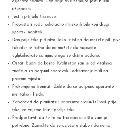
osjećate naduto. Dan prije trke nemojte jesti bijelu
rižu/pastu.
Jesti i piti bilo šta novo.
Propuštati vodu, čokoladno mlijeko ili bilo koji drugi
sportski napitak.
Dan prije trke piti pivo. Iako je istina da možete piti pivo,
također je tačno da ne možete da napunite
ugljikohidrate sa njim, stoga se držite podalje.
Ostati budni do kasno. Kvalitetan san je od vitalnog
značaja za potpuni oporavak i održavanje misli na
pravom mjestu.
Prekomjerno trenirati. Želite da se potpuno oporavite
mentalno i fizički.
Zaboraviti da planirate i pripremte hranu/tečnost prije
trke, za vrijeme trke i poslije trke.
Predpostaviti da će te na trci naći ono što vam je
potrebno. Zamislite da se osjećate slabo i da nema