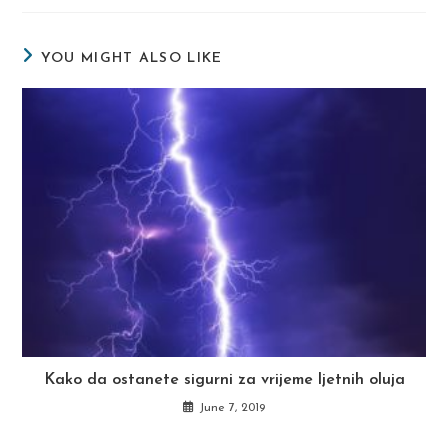
new
new
new
window
window
window
YOU MIGHT ALSO LIKE
Kako da ostanete sigurni za vrijeme ljetnih oluja
June 7, 2019