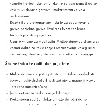
nemojte trenirati dan prije trke, to će vam pomoći da se
vaši mišići dopune gorivom i maksimizirati će vaše
performanse.
Razmislite o preformansam i da je za sagorijevanje
goriva potrebno gorivo. Kvalitet i kvantitet hrane i
tečnosti je važan prije trke.
Uzmite vrijeme za meditaciju. Vježbe dubokog disanja su
veoma dobre za fokusiranje i restartovanje vašeg uma i
nerovoznog stomaka, što vam može uštedjeti energiju.
Šta ne treba te raditi dan prije trke
Mislite da možete jesti i piti šta god želite, preskakati
obroke i ugljikohidrate ili jesti začinjeno, masno ili visoko
kofeirane namirnice/pića.
Jesti pretjerano velike procije bilo čega.
Prekomjeran sadržaj vlakana može da učini da se