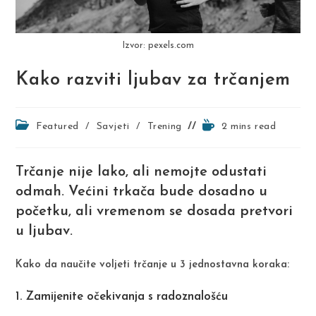
Izvor: pexels.com
Kako razviti ljubav za trčanjem
Post
Reading
Featured
/
Savjeti
/
Trening
2 mins read
category:
time:
Trčanje nije lako, ali nemojte odustati
odmah. Većini trkača bude dosadno u
početku, ali vremenom se dosada pretvori
u ljubav.
Kako da naučite voljeti trčanje u 3 jednostavna koraka:
1. Zamijenite očekivanja s radoznalošću