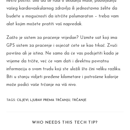
nešto postići. Bilo da se radi o skidanju mase, poboljšanju
vašeg kardiovaskularnog zdravlja ili jednostavno želite da
budete u mogućnosti da istrčite polumaraton – treba vam
alat kojim možete pratiti vaš napredak.
Zašto je sistem za praćenje vrijedan? Uzmite sat koji ima
GPS sistem za praćenje i osjećat ćete se kao trkač. Zvuči
površno ali je istina. Ne samo da će vas podsjetiti kada je
vrijeme da trčite, već će vam dati i direktnu povratnu
informaciju o svom trudu koji ste uložili što čini veliku razliku.
Biti u stanju vidjeti pređene kilometare i potrošene kalorije
može podići vaše trčanje na viši nivo.
TAGS
:
CILJEVI
,
LJUBAV PREMA TRČANJU
,
TRČANJE
SHARE
WHO NEEDS THIS TECH TIP?
THIS