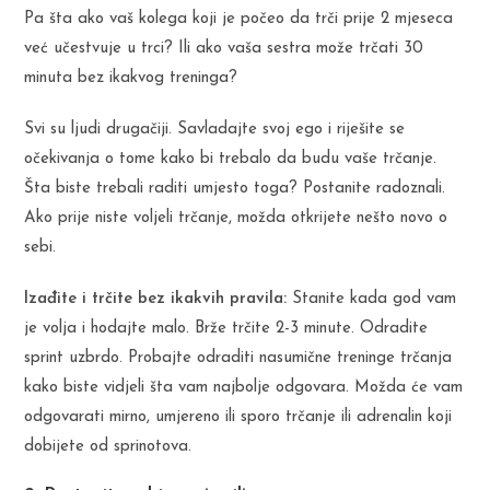
Pa šta ako vaš kolega koji je počeo da trči prije 2 mjeseca
već učestvuje u trci? Ili ako vaša sestra može trčati 30
minuta bez ikakvog treninga?
Svi su ljudi drugačiji. Savladajte svoj ego i riješite se
očekivanja o tome kako bi trebalo da budu vaše trčanje.
Šta biste trebali raditi umjesto toga? Postanite radoznali.
Ako prije niste voljeli trčanje, možda otkrijete nešto novo o
sebi.
Izađite i trčite bez ikakvih pravila:
Stanite kada god vam
je volja i hodajte malo. Brže trčite 2-3 minute. Odradite
sprint uzbrdo. Probajte odraditi nasumične treninge trčanja
kako biste vidjeli šta vam najbolje odgovara. Možda će vam
odgovarati mirno, umjereno ili sporo trčanje ili adrenalin koji
dobijete od sprinotova.