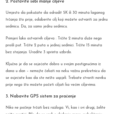
2. Postavite sebi manje ciljeve
Umjesto da pokušate da odradit 5K ili 30 minuta laganog
trčanja što prije, odaberite cilj koji možete ostvariti za jednu
sedmicu. Da, za samo jednu sedmicu.
Primjeri lako ostvarivih ciljeva : Trčite 2 minuta duže nego
prošli put. Trčite 2 puta u jednoj sedmici. Trčite 15 minuta
bez stajanja. Uradite 3 sprinta uzbrdo.
Ključno je da se osjećate dobro u svojim postignućima iz
dana u dan – nemojte čekati na neku važnu prekretnicu da
se osjećate kao da ste nešto uspjeli. Trebate stvoriti naviku
prije nego što možete početi ciljati ka većim ciljevima.
3. Nabavite GPS sistem za praćenje
Niko ne počinje trčati bez razloga. Vi, kao i svi drugi, želite