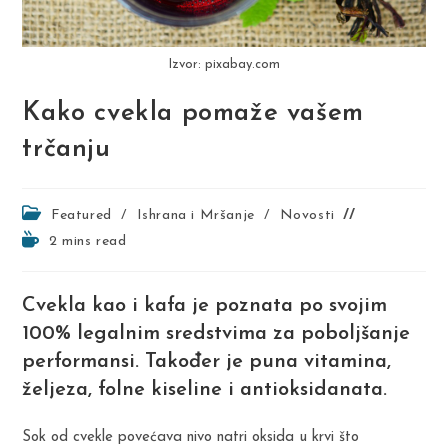
Izvor: pixabay.com
Kako cvekla pomaže vašem
trčanju
Post
Featured
/
Ishrana i Mršanje
/
Novosti
category:
Reading
2 mins read
time:
Cvekla kao i kafa je poznata po svojim
100% legalnim sredstvima za poboljšanje
performansi. Također je puna vitamina,
željeza, folne kiseline i antioksidanata.
Sok od cvekle povećava nivo natri oksida u krvi što