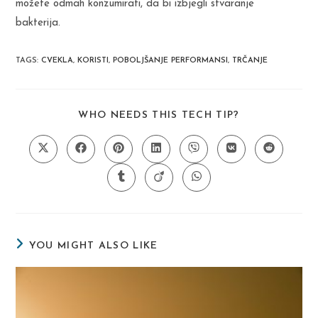
možete odmah konzumirati, da bi izbjegli stvaranje
bakterija.
TAGS
:
CVEKLA
,
KORISTI
,
POBOLJŠANJE PERFORMANSI
,
TRČANJE
SHARE
WHO NEEDS THIS TECH TIP?
THIS
CONTENT
Opens
Opens
Opens
Opens
Opens
Opens
Opens
in
in
in
in
in
in
in
a
a
a
a
a
a
a
Opens
Opens
Opens
new
new
new
new
new
new
new
in
in
in
window
window
window
window
window
window
window
a
a
a
new
new
new
window
window
window
YOU MIGHT ALSO LIKE