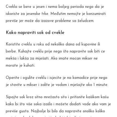
Cvekla se bere u jesen i nema boljeg perioda nego da je
iskoriste za jesenske trke. Međutim nemojte je konzumirati
previše jer može da izazove probleme sa želudcem.
Kako napraviti sok od cvekle
Koristite cveklu u roku od nekoliko dana od kupovine ili
berbe. Kuhajte cveklu prije nego što napravite sok biti će
mekša i lakša za miješati. Ako imate moćan mikser ne
morate je kuhati.
Operite i ogulite cveklu i isjecite je na komadiće prije nego
je stavite u mikser i zalite je vodom i mješajte oko 1 minute.
Sipajte sok kroz sitno mrežasto sito i pritisnite kašikom kašu
kako bi što više soka izašlo i možete dodati vode ako vam je
previše gusto. Najbolje bi bilo da napravite onoliko koliko