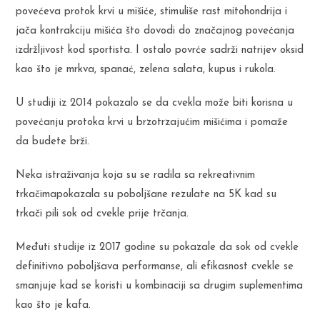
povećeva protok krvi u mišiće, stimuliše rast mitohondrija i
jača kontrakciju mišića što dovodi do značajnog povećanja
izdržljivost kod sportista. I ostalo povrće sadrži natrijev oksid
kao što je mrkva, spanać, zelena salata, kupus i rukola.
U studiji iz 2014 pokazalo se da cvekla može biti korisna u
povećanju protoka krvi u brzotrzajućim mišićima i pomaže
da budete brži.
Neka istraživanja koja su se radila sa rekreativnim
trkačimapokazala su poboljšane rezulate na 5K kad su
trkači pili sok od cvekle prije trčanja.
Međuti studije iz 2017 godine su pokazale da sok od cvekle
definitivno poboljšava performanse, ali efikasnost cvekle se
smanjuje kad se koristi u kombinaciji sa drugim suplementima
kao što je kafa.