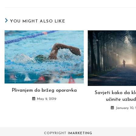
a
a
THIS
new
new
window
wind
CONTENT
YOU MIGHT ALSO LIKE
Plivanjem do bržeg oporavka
Savjeti kako da kl
May 9, 2019
učinite uzbud
January 10,
COPYRIGHT
IMARKETING