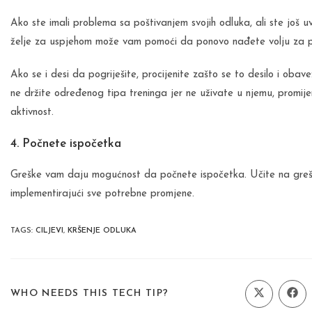
Ako ste imali problema sa poštivanjem svojih odluka, ali ste još uv
želje za uspjehom može vam pomoći da ponovo nađete volju za 
Ako se i desi da pogriješite, procijenite zašto se to desilo i obav
ne držite određenog tipa treninga jer ne uživate u njemu, promije
aktivnost.
4. Počnete ispočetka
Greške vam daju mogućnost da počnete ispočetka. Učite na grešk
implementirajući sve potrebne promjene.
TAGS
:
CILJEVI
,
KRŠENJE ODLUKA
SHARE
WHO NEEDS THIS TECH TIP?
Opens
Ope
in
in