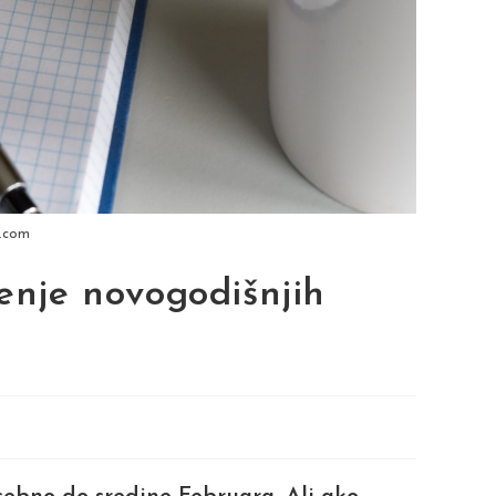
y.com
šenje novogodišnjih