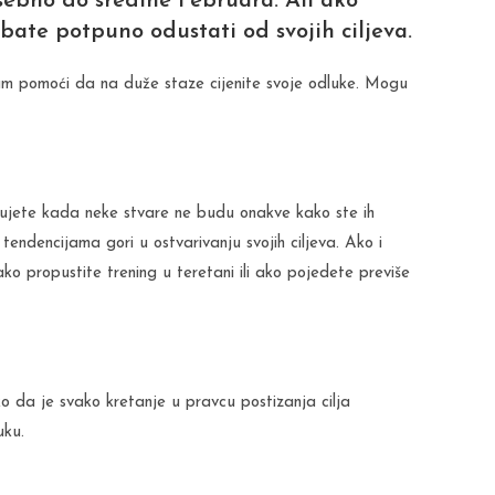
osebno do sredine Februara. Ali ako
bate potpuno odustati od svojih ciljeva.
am pomoći da na duže staze cijenite svoje odluke. Mogu
kujete kada neke stvare ne budu onakve kako ste ih
m tendencijama gori u ostvarivanju svojih ciljeva. Ako i
ko propustite trening u teretani ili ako pojedete previše
 da je svako kretanje u pravcu postizanja cilja
uku.