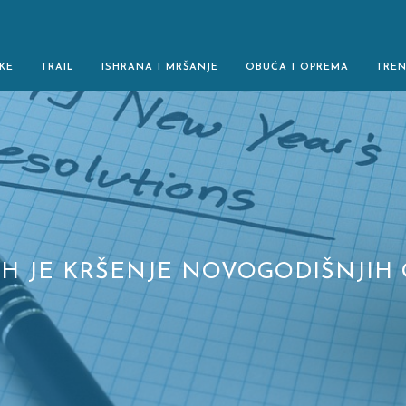
KE
TRAIL
ISHRANA I MRŠANJE
OBUĆA I OPREMA
TRE
IH JE KRŠENJE NOVOGODIŠNJIH