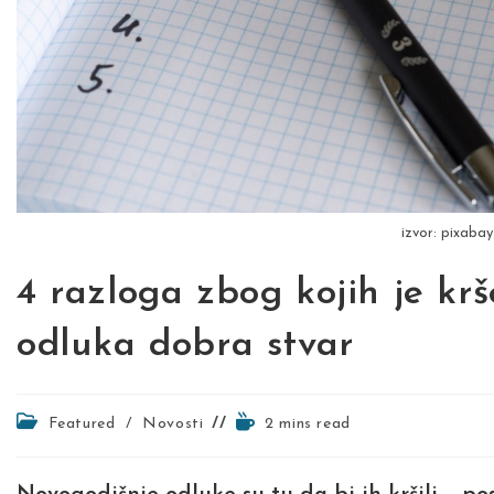
izvor: pixaba
4 razloga zbog kojih je kr
odluka dobra stvar
Post
Reading
Featured
/
Novosti
2 mins read
category:
time: