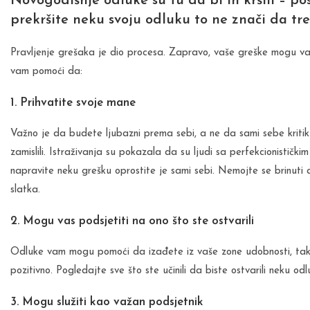
Novogodišnje odluke su tu da bi ih kršili – p
prekršite neku svoju odluku to ne znači da tre
Pravljenje grešaka je dio procesa. Zapravo, vaše greške mogu v
vam pomoći da:
1. Prihvatite svoje mane
Važno je da budete ljubazni prema sebi, a ne da sami sebe kriti
zamislili. Istraživanja su pokazala da su ljudi sa perfekcionistički
napravite neku grešku oprostite je sami sebi. Nemojte se brinuti a
slatka.
2. Mogu vas podsjetiti na ono što ste ostvarili
Odluke vam mogu pomoći da izađete iz vaše zone udobnosti, tako
pozitivno. Pogledajte sve što ste učinili da biste ostvarili neku odl
3. Mogu služiti kao važan podsjetnik