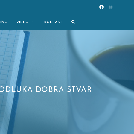
TOGGLE
NING
VIDEO
KONTAKT
WEBSITE
SEARCH
 ODLUKA DOBRA STVAR