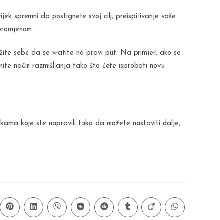
ijek spremni da postignete svoj cilj, preispitivanje vaše
promjenom.
ežite sebe da se vratite na pravi put. Na primjer, ako se
nite način razmišljanja tako što ćete isprobati novu
ama koje ste napravili tako da možete nastaviti dalje,
ns
Opens
Opens
Opens
Opens
Opens
Opens
Opens
Opens
in
in
in
in
in
in
in
in