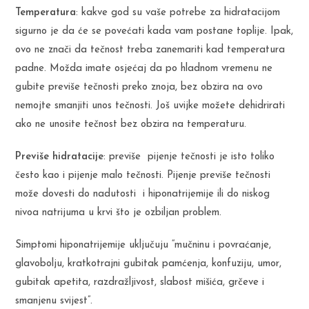
Temperatura
: kakve god su vaše potrebe za hidratacijom
sigurno je da će se povećati kada vam postane toplije. Ipak,
ovo ne znači da tečnost treba zanemariti kad temperatura
padne. Možda imate osjećaj da po hladnom vremenu ne
gubite previše tečnosti preko znoja, bez obzira na ovo
nemojte smanjiti unos tečnosti. Još uvijke možete dehidrirati
ako ne unosite tečnost bez obzira na temperaturu.
Previše hidratacije
: previše pijenje tečnosti je isto toliko
često kao i pijenje malo tečnosti. Pijenje previše tečnosti
može dovesti do nadutosti i hiponatrijemije ili do niskog
nivoa natrijuma u krvi što je ozbiljan problem.
Simptomi hiponatrijemije uključuju “mučninu i povraćanje,
glavobolju, kratkotrajni gubitak pamćenja, konfuziju, umor,
gubitak apetita, razdražljivost, slabost mišića, grčeve i
smanjenu svijest”.