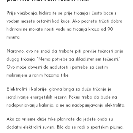
Prije vježbanja
: hidrirajte se prije trčanja i često bocu s
vodom možete ostaviti kod kuće. Ako počnete trčati dobro
hidrirani ne morate nositi vodu na trčanja kraća od 90
minuta.
Naravno, ovo ne znači da trebate piti previše tečnosti prije
dugog trčanja. “Nema potrebe za skladištenjem tečnosti.”
Ovo može dovesti do nadutosti i potrebe za čestim
mokrenjem u ranim fazama trke.
Elektroliti i kalorije
: glavna briga za duže trčanje je
iscrpljivanje energetskih rezervi. Fokus treba da bude na
nadopunjavanju kalorija, a ne na nadopunjavanju elektrolita.
Ako za vrijeme duže trke planirate da jedete onda su
dodatni elektroliti suvišni. Bilo da se radi o sportskim pićima,