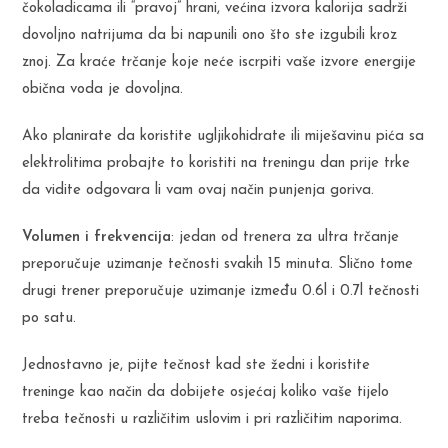
čokoladicama ili “pravoj” hrani, većina izvora kalorija sadrži
dovoljno natrijuma da bi napunili ono što ste izgubili kroz
znoj. Za kraće trčanje koje neće iscrpiti vaše izvore energije
obična voda je dovoljna.
Ako planirate da koristite ugljikohidrate ili miješavinu pića sa
elektrolitima probajte to koristiti na treningu dan prije trke
da vidite odgovara li vam ovaj način punjenja goriva.
Volumen i frekvencija
: jedan od trenera za ultra trčanje
preporučuje uzimanje tečnosti svakih 15 minuta. Slično tome
drugi trener preporučuje uzimanje između 0.6l i 0.7l tečnosti
po satu.
Jednostavno je, pijte tečnost kad ste žedni i koristite
treninge kao način da dobijete osjećaj koliko vaše tijelo
treba tečnosti u različitim uslovim i pri različitim naporima.