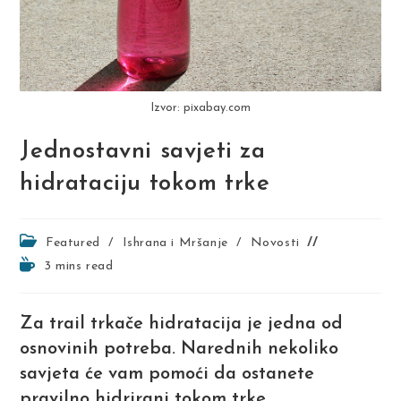
Izvor: pixabay.com
Jednostavni savjeti za
hidrataciju tokom trke
Post
Featured
/
Ishrana i Mršanje
/
Novosti
category:
Reading
3 mins read
time:
Za trail trkače hidratacija je jedna od
osnovinih potreba. Narednih nekoliko
savjeta će vam pomoći da ostanete
pravilno hidrirani tokom trke.