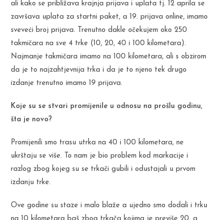
ali kako se približava krajnja prijava i uplata tj. 12 aprila se
završava uplata za startni paket, a 19. prijava online, imamo
sveveći broj prijava. Trenutno dakle očekujem oko 250
takmičara na sve 4 trke (10, 20, 40 i 100 kilometara).
Najmanje takmičara imamo na 100 kilometara, ali s obzirom
da je to najzahtjevnija trka i da je to njeno tek drugo
izdanje trenutno imamo 19 prijava.
Koje su se stvari promijenile u odnosu na prošlu godinu,
šta je novo?
Promijenili smo trasu utrka na 40 i 100 kilometara, ne
ukrštaju se više. To nam je bio problem kod markacije i
razlog zbog kojeg su se trkači gubili i odustajali u prvom
izdanju trke.
Ove godine su staze i malo blaže a ujedno smo dodali i trku
na 10 kilometara baš zbog trkača kojima je previše 20, a