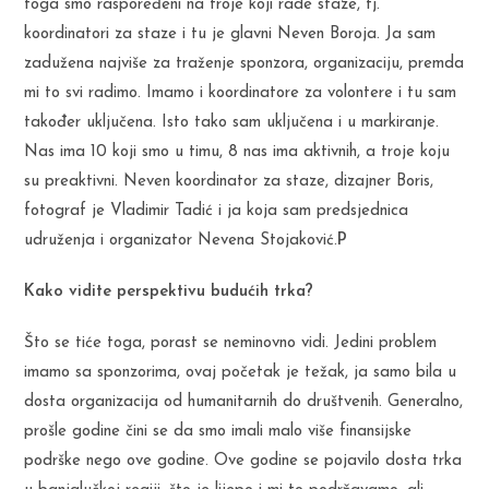
toga smo raspoređeni na troje koji rade staze, tj.
koordinatori za staze i tu je glavni Neven Boroja. Ja sam
zadužena najviše za traženje sponzora, organizaciju, premda
mi to svi radimo. Imamo i koordinatore za volontere i tu sam
također uključena. Isto tako sam uključena i u markiranje.
Nas ima 10 koji smo u timu, 8 nas ima aktivnih, a troje koju
su preaktivni. Neven koordinator za staze, dizajner Boris,
fotograf je Vladimir Tadić i ja koja sam predsjednica
udruženja i organizator Nevena Stojaković.
P
Kako vidite perspektivu budućih trka?
Što se tiće toga, porast se neminovno vidi. Jedini problem
imamo sa sponzorima, ovaj početak je težak, ja samo bila u
dosta organizacija od humanitarnih do društvenih. Generalno,
prošle godine čini se da smo imali malo više finansijske
podrške nego ove godine. Ove godine se pojavilo dosta trka