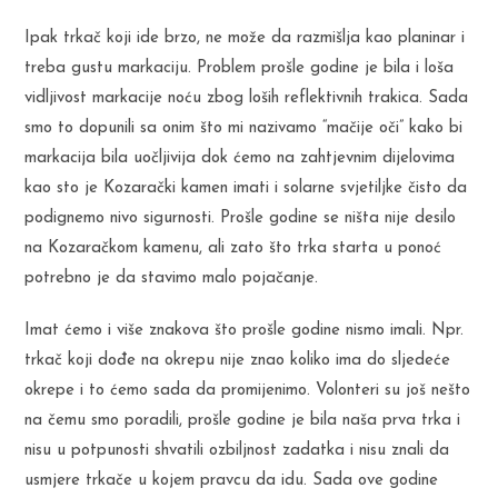
Ipak trkač koji ide brzo, ne može da razmišlja kao planinar i
treba gustu markaciju. Problem prošle godine je bila i loša
vidljivost markacije noću zbog loših reflektivnih trakica. Sada
smo to dopunili sa onim što mi nazivamo “mačije oči” kako bi
markacija bila uočljivija dok ćemo na zahtjevnim dijelovima
kao sto je Kozarački kamen imati i solarne svjetiljke čisto da
podignemo nivo sigurnosti. Prošle godine se ništa nije desilo
na Kozaračkom kamenu, ali zato što trka starta u ponoć
potrebno je da stavimo malo pojačanje.
Imat ćemo i više znakova što prošle godine nismo imali. Npr.
trkač koji dođe na okrepu nije znao koliko ima do sljedeće
okrepe i to ćemo sada da promijenimo. Volonteri su još nešto
na čemu smo poradili, prošle godine je bila naša prva trka i
nisu u potpunosti shvatili ozbiljnost zadatka i nisu znali da
usmjere trkače u kojem pravcu da idu. Sada ove godine