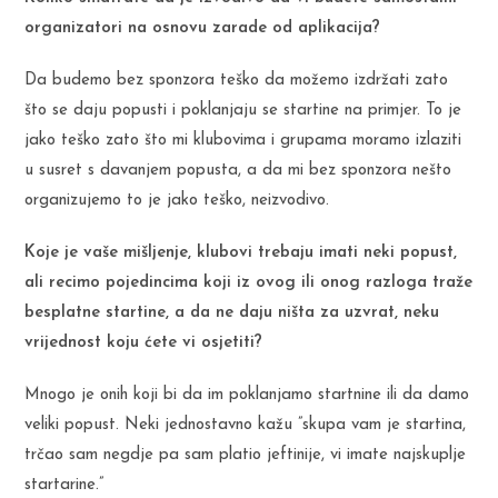
organizatori na osnovu zarade od aplikacija?
Da budemo bez sponzora teško da možemo izdržati zato
što se daju popusti i poklanjaju se startine na primjer. To je
jako teško zato što mi klubovima i grupama moramo izlaziti
u susret s davanjem popusta, a da mi bez sponzora nešto
organizujemo to je jako teško, neizvodivo.
Koje je vaše mišljenje, klubovi trebaju imati neki popust,
ali recimo pojedincima koji iz ovog ili onog razloga traže
besplatne startine, a da ne daju ništa za uzvrat, neku
vrijednost koju ćete vi osjetiti?
Mnogo je onih koji bi da im poklanjamo startnine ili da damo
veliki popust. Neki jednostavno kažu ”skupa vam je startina,
trčao sam negdje pa sam platio jeftinije, vi imate najskuplje
startarine.”