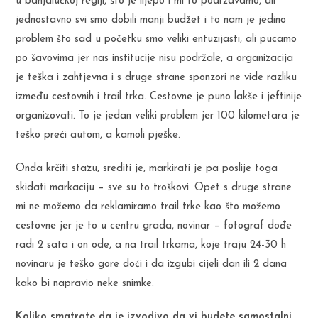
u banjalučkoj regiji, što je lijepo i mi to podržavamo, ali
jednostavno svi smo dobili manji budžet i to nam je jedino
problem što sad u početku smo veliki entuzijasti, ali pucamo
po šavovima jer nas institucije nisu podržale, a organizacija
je teška i zahtjevna i s druge strane sponzori ne vide razliku
između cestovnih i trail trka. Cestovne je puno lakše i jeftinije
organizovati. To je jedan veliki problem jer 100 kilometara je
teško preći autom, a kamoli pješke.
Onda krčiti stazu, srediti je, markirati je pa poslije toga
skidati markaciju – sve su to troškovi. Opet s druge strane
mi ne možemo da reklamiramo trail trke kao što možemo
cestovne jer je to u centru grada, novinar – fotograf dođe
radi 2 sata i on ode, a na trail trkama, koje traju 24-30 h
novinaru je teško gore doći i da izgubi cijeli dan ili 2 dana
kako bi napravio neke snimke.
Koliko smatrate da je izvodivo da vi budete samostalni