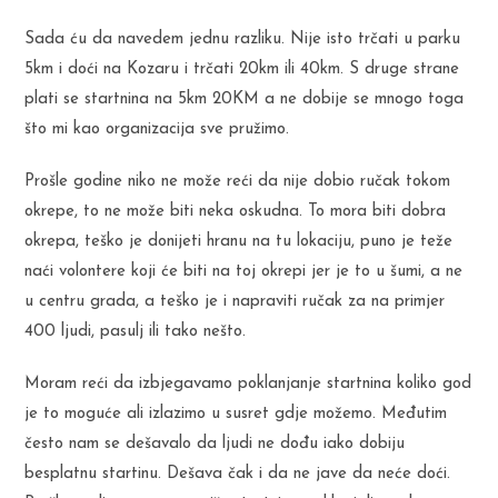
Sada ću da navedem jednu razliku. Nije isto trčati u parku
5km i doći na Kozaru i trčati 20km ili 40km. S druge strane
plati se startnina na 5km 20KM a ne dobije se mnogo toga
što mi kao organizacija sve pružimo.
Prošle godine niko ne može reći da nije dobio ručak tokom
okrepe, to ne može biti neka oskudna. To mora biti dobra
okrepa, teško je donijeti hranu na tu lokaciju, puno je teže
naći volontere koji će biti na toj okrepi jer je to u šumi, a ne
u centru grada, a teško je i napraviti ručak za na primjer
400 ljudi, pasulj ili tako nešto.
Moram reći da izbjegavamo poklanjanje startnina koliko god
je to moguće ali izlazimo u susret gdje možemo. Međutim
često nam se dešavalo da ljudi ne dođu iako dobiju
besplatnu startinu. Dešava čak i da ne jave da neće doći.