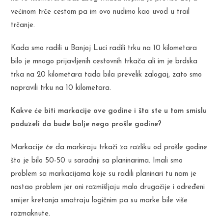
većinom trče cestom pa im ovo nudimo kao uvod u trail
trčanje.
Kada smo radili u Banjoj Luci radili trku na 10 kilometara
bilo je mnogo prijavljenih cestovnih trkača ali im je brdska
trka na 20 kilometara tada bila prevelik zalogaj, zato smo
napravili trku na 10 kilometara.
Kakve će biti markacije ove godine i šta ste u tom smislu
poduzeli da bude bolje nego prošle godine?
Markacije će da markiraju trkači za razliku od prošle godine
što je bilo 50-50 u saradnji sa planinarima. Imali smo
problem sa markacijama koje su radili planinari tu nam je
nastao problem jer oni razmišljaju malo drugačije i određeni
smijer kretanja smatraju logičnim pa su marke bile više
razmaknute.