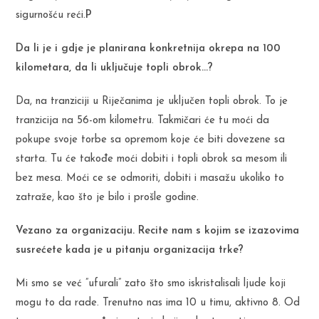
sigurnošću reći.
P
Da li je i gdje je planirana konkretnija okrepa na 100
kilometara, da li uključuje topli obrok…?
Da, na tranziciji u Riječanima je uključen topli obrok. To je
tranzicija na 56-om kilometru. Takmičari će tu moći da
pokupe svoje torbe sa opremom koje će biti dovezene sa
starta. Tu će takođe moći dobiti i topli obrok sa mesom ili
bez mesa. Moći ce se odmoriti, dobiti i masažu ukoliko to
zatraže, kao što je bilo i prošle godine.
Vezano za organizaciju. Recite nam s kojim se izazovima
susrećete kada je u pitanju organizacija trke?
Mi smo se već ”ufurali” zato što smo iskristalisali ljude koji
mogu to da rade. Trenutno nas ima 10 u timu, aktivno 8. Od