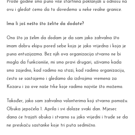
Prošle godine smo puno više startnina poklanjali u odnosu na
ovu i gledat ćemo da to dovedemo u neke realne granice.
Ima li još nešto što želite da dodate?
Ono što ja želim da dodam je da sam jako zahvalna što
imam dobru ekipu pored sebe koja je jako vrijedna i koja je
puna entuzijazma. Bez njih ova organizacija stvarno ne bi
mogla da funkcioniše, mi smo pravi drugari, uživamo kada
smo zajedno, kad radimo na stazi, kad radimo organizaciju,
često se sastajemo i gledamo da izdvojimo vremena za
Kozaru i za ove naše trke koje radimo najviše što možemo.
Također, jako sam zahvalna volonterima koji stvarno pomažu.
Obuka jepočela 1. Aprila i svi dolaze svaki dan. Mjesec
dana će trajati obuka i stvarno su jako vrijedni i trude se da
ne preskaču sastanke koje tri puta sedmično.