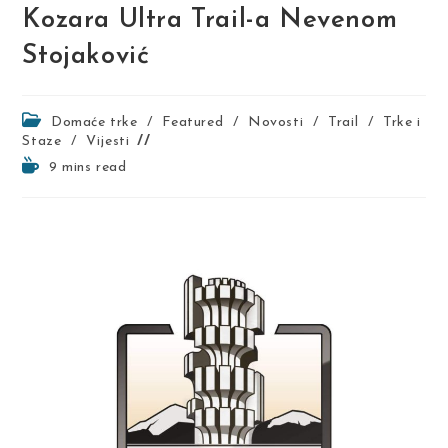
Kozara Ultra Trail-a Nevenom
Stojaković
Post
Domaće trke
/
Featured
/
Novosti
/
Trail
/
Trke i
category:
Staze
/
Vijesti
Reading
9 mins read
time: