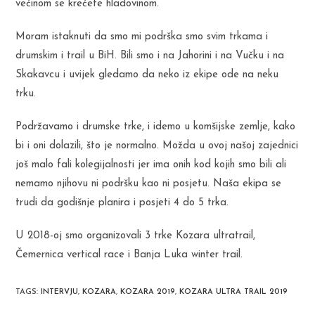
većinom se krećete hladovinom.
Moram istaknuti da smo mi podrška smo svim trkama i
drumskim i trail u BiH. Bili smo i na Jahorini i na Vučku i na
Skakavcu i uvijek gledamo da neko iz ekipe ode na neku
trku.
Podržavamo i drumske trke, i idemo u komšijske zemlje, kako
bi i oni dolazili, što je normalno. Možda u ovoj našoj zajednici
još malo fali kolegijalnosti jer ima onih kod kojih smo bili ali
nemamo njihovu ni podršku kao ni posjetu. Naša ekipa se
trudi da godišnje planira i posjeti 4 do 5 trka.
U 2018-oj smo organizovali 3 trke Kozara ultratrail,
Čemernica vertical race i Banja Luka winter trail.
TAGS
:
INTERVJU
,
KOZARA
,
KOZARA 2019
,
KOZARA ULTRA TRAIL 2019