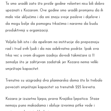
To smo uradili zato što prošle godine volonteri nisu bili dobro
upoznati s Kozarom. Ove godine smo uradili promjenu da ih
malo više uključimo i da oni znaju svoje poslove i dijelove i
da mogu bolje da pomognu trkačima i naravno da budu
produktivniji u organizaciji.
Voljela bih isto i da apeliram na institucije da prepoznaju
rad i trud ovih ljudi i da nas adekvatno podrže. Ipak ova
trka već u svom drugom izadnju dovodi takmičare iz 11
zemalja što je zahtjevan zadatak jer Kozara nema veliki
smještajni kapacitet.
Trenutno su uizgradnji dva planinarska doma što bi trebalo
povećati smještajni kapacitet sa trenutnih 225 kreveta.
Kozara je izuzetno lijepa, prava Krajiška ljepotica. Staze
nemaju puno makadama i obiluje izvorima pitke vode i