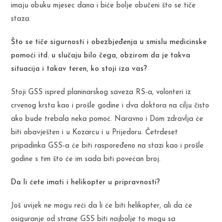
imaju obuku mjesec dana i biće bolje obučeni što se tiče
staza.
Što se tiče sigurnosti i obezbjeđenja u smislu medicinske
pomoći itd. u slučaju bilo čega, obzirom da je takva
situacija i takav teren, ko stoji iza vas?
Stoji GSS ispred planinarskog saveza RS-a, volonteri iz
crvenog krsta kao i prošle godine i dva doktora na cilju čisto
ako bude trebala neka pomoć. Naravno i Dom zdravlja će
biti obavješten i u Kozarcu i u Prijedoru. Četrdeset
pripadinka GSS-a će biti raspoređeno na stazi kao i prošle
godine s tim što će im sada biti povećan broj.
Da li ćete imati i helikopter u pripravnosti?
Još uvijek ne mogu reći da li će biti helikopter, ali da će
osiguranje od strane GSS biti najbolje to mogu sa