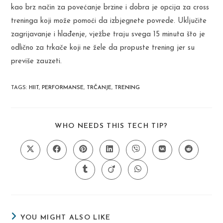
kao brz način za povećanje brzine i dobra je opcija za cross
treninga koji može pomoći da izbjegnete povrede. Uključite
zagrijavanje i hlađenje, vježbe traju svega 15 minuta što je
odlično za trkače koji ne žele da propuste trening jer su
previše zauzeti.
TAGS
:
HIIT
,
PERFORMANSE
,
TRČANJE
,
TRENING
SHARE
WHO NEEDS THIS TECH TIP?
THIS
CONTENT
Opens
Opens
Opens
Opens
Opens
Opens
Opens
in
in
in
in
in
in
in
a
a
a
a
a
a
a
Opens
Opens
Opens
new
new
new
new
new
new
new
in
in
in
window
window
window
window
window
window
window
a
a
a
new
new
new
window
window
window
YOU MIGHT ALSO LIKE