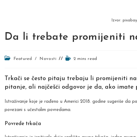
Izvor: pixaba
Da li trebate promijeniti n
Post
Reading
Featured
/
Novosti
2 mins read
category:
time:
Trkači se često pitaju trebaju li promijeniti 
pitanje, ali najčešći odgovor je da, ako imat
Istraživanje koje je rađeno u Americi 2018. godine sugeriše da po
povezani s učestalim povredama.
Povrede trkača