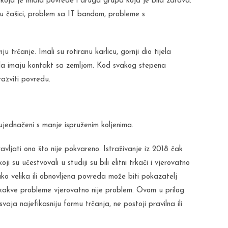
pa koja je imala povrede i druga grupa koja je bila zdrava.
u čašici, problem sa IT bandom, probleme s
ju trčanje. Imali su rotiranu karlicu, gornji dio tijela
da imaju kontakt sa zemljom. Kod svakog stepena
razviti povredu.
 ujednačeni s manje ispruženim koljenima.
ljati ono što nije pokvareno. Istraživanje iz 2018 čak
 su učestvovali u studiji su bili elitni trkači i vjerovatno
 iako velika ili obnovljena povreda može biti pokazatelj
ikakve probleme vjerovatno nije problem. Ovom u prilog
svaja najefikasniju formu trčanja, ne postoji pravilna ili