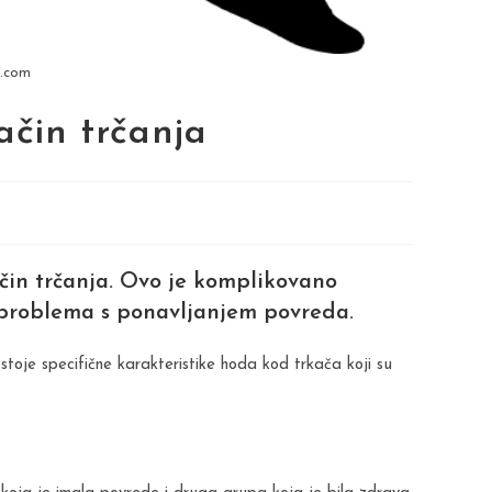
y.com
ačin trčanja
način trčanja. Ovo je komplikovano
e problema s ponavljanjem povreda.
stoje specifične karakteristike hoda kod trkača koji su