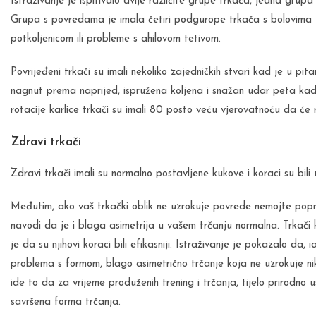
Istraživanje je ispitivalo dvije različite grupe trkača, jedna gru
Grupa s povredama je imala četiri podgurope trkača s bolovima 
potkoljenicom ili probleme s ahilovom tetivom.
Povrijeđeni trkači su imali nekoliko zajedničkih stvari kad je u pitan
nagnut prema naprijed, ispružena koljena i snažan udar peta ka
rotacije karlice trkači su imali 80 posto veću vjerovatnoću da će 
Zdravi trkači
Zdravi trkači imali su normalno postavljene kukove i koraci su bili
Međutim, ako vaš trkački oblik ne uzrokuje povrede nemojte poprav
navodi da je i blaga asimetrija u vašem trčanju normalna. Trkači koji
je da su njihovi koraci bili efikasniji. Istraživanje je pokazalo da,
problema s formom, blago asimetrično trčanje koja ne uzrokuje n
ide to da za vrijeme produženih trening i trčanja, tijelo prirodno u
savršena forma trčanja.