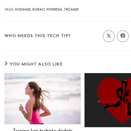
TAGS
:
HODANJE
,
KORACI
,
POVREDA
,
TRČANJE
SHARE
WHO NEEDS THIS TECH TIP?
Opens
Ope
in
in
a
a
THIS
new
new
window
wind
CONTENT
YOU MIGHT ALSO LIKE
Trening koji trebate dodati