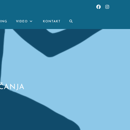
TOGGLE
NING
VIDEO
KONTAKT
WEBSITE
SEARCH
RČANJA