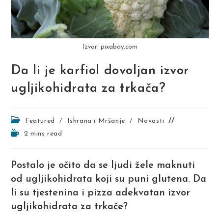
Izvor: pixabay.com
Da li je karfiol dovoljan izvor
ugljikohidrata za trkača?
Post
Featured
/
Ishrana i Mršanje
/
Novosti
category:
Reading
2 mins read
time:
Postalo je očito da se ljudi žele maknuti
od ugljikohidrata koji su puni glutena. Da
li su tjestenina i pizza adekvatan izvor
ugljikohidrata za trkače?