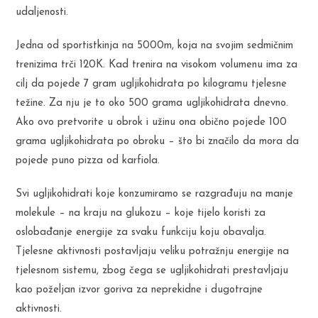
udaljenosti.
Jedna od sportistkinja na 5000m, koja na svojim sedmičnim
trenizima trči 120K. Kad trenira na visokom volumenu ima za
cilj da pojede 7 gram ugljikohidrata po kilogramu tjelesne
težine. Za nju je to oko 500 grama ugljikohidrata dnevno.
Ako ovo pretvorite u obrok i užinu ona obično pojede 100
grama ugljikohidrata po obroku – što bi značilo da mora da
pojede puno pizza od karfiola.
Svi ugljikohidrati koje konzumiramo se razgrađuju na manje
molekule – na kraju na glukozu – koje tijelo koristi za
oslobađanje energije za svaku funkciju koju obavalja.
Tjelesne aktivnosti postavljaju veliku potražnju energije na
tjelesnom sistemu, zbog čega se ugljikohidrati prestavljaju
kao poželjan izvor goriva za neprekidne i dugotrajne
aktivnosti.