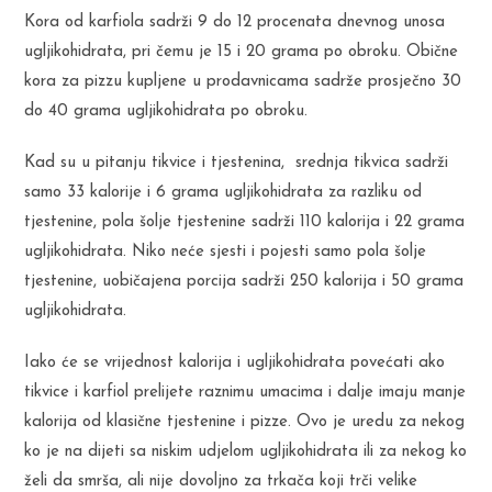
Kora od karfiola sadrži 9 do 12 procenata dnevnog unosa
ugljikohidrata, pri čemu je 15 i 20 grama po obroku. Obične
kora za pizzu kupljene u prodavnicama sadrže prosječno 30
do 40 grama ugljikohidrata po obroku.
Kad su u pitanju tikvice i tjestenina, srednja tikvica sadrži
samo 33 kalorije i 6 grama ugljikohidrata za razliku od
tjestenine, pola šolje tjestenine sadrži 110 kalorija i 22 grama
ugljikohidrata. Niko neće sjesti i pojesti samo pola šolje
tjestenine, uobičajena porcija sadrži 250 kalorija i 50 grama
ugljikohidrata.
Iako će se vrijednost kalorija i ugljikohidrata povećati ako
tikvice i karfiol prelijete raznimu umacima i dalje imaju manje
kalorija od klasične tjestenine i pizze. Ovo je uredu za nekog
ko je na dijeti sa niskim udjelom ugljikohidrata ili za nekog ko
želi da smrša, ali nije dovoljno za trkača koji trči velike