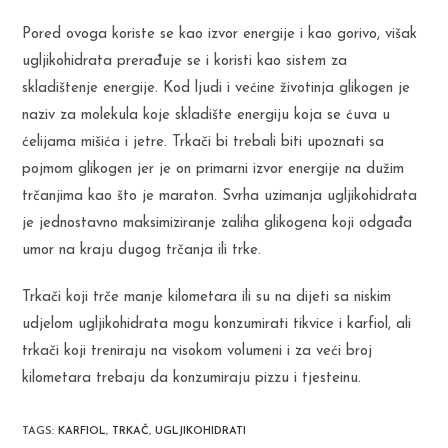
Pored ovoga koriste se kao izvor energije i kao gorivo, višak
ugljikohidrata prerađuje se i koristi kao sistem za
skladištenje energije. Kod ljudi i većine životinja glikogen je
naziv za molekula koje skladište energiju koja se ćuva u
ćelijama mišića i jetre. Trkači bi trebali biti upoznati sa
pojmom glikogen jer je on primarni izvor energije na dužim
trčanjima kao što je maraton. Svrha uzimanja ugljikohidrata
je jednostavno maksimiziranje zaliha glikogena koji odgađa
umor na kraju dugog trčanja ili trke.
Trkači koji trče manje kilometara ili su na dijeti sa niskim
udjelom ugljikohidrata mogu konzumirati tikvice i karfiol, ali
trkači koji treniraju na visokom volumeni i za veći broj
kilometara trebaju da konzumiraju pizzu i tjesteinu.
TAGS
:
KARFIOL
,
TRKAČ
,
UGLJIKOHIDRATI