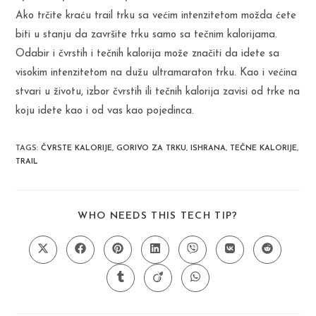
Ako trčite kraću trail trku sa većim intenzitetom možda ćete
biti u stanju da završite trku samo sa tečnim kalorijama.
Odabir i čvrstih i tečnih kalorija može značiti da idete sa
visokim intenzitetom na dužu ultramaraton trku. Kao i većina
stvari u životu, izbor čvrstih ili tečnih kalorija zavisi od trke na
koju idete kao i od vas kao pojedinca.
TAGS
:
ČVRSTE KALORIJE
,
GORIVO ZA TRKU
,
ISHRANA
,
TEČNE KALORIJE
,
TRAIL
SHARE
WHO NEEDS THIS TECH TIP?
THIS
CONTENT
Opens
Opens
Opens
Opens
Opens
Opens
Opens
in
in
in
in
in
in
in
a
a
a
a
a
a
a
Opens
Opens
Opens
new
new
new
new
new
new
new
in
in
in
window
window
window
window
window
window
window
a
a
a
new
new
new