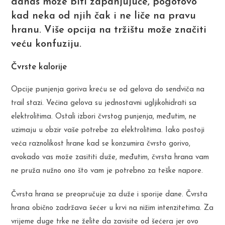
danas može biti zapanjujuće, pogotovo
kad neka od njih čak i ne liče na pravu
hranu. Više opcija na tržištu može značiti
veću konfuziju.
Čvrste kalorije
Opcije punjenja goriva kreću se od gelova do sendviča na
trail stazi. Većina gelova su jednostavni ugljikohidrati sa
elektrolitima. Ostali izbori čvrstog punjenja, međutim, ne
uzimaju u obzir vaše potrebe za elektrolitima. Iako postoji
veća raznolikost hrane kad se konzumira čvrsto gorivo,
avokado vas može zasititi duže, međutim, čvrsta hrana vam
ne pruža nužno ono što vam je potrebno za teške napore.
Čvrsta hrana se preopručuje za duže i sporije dane. Čvrsta
hrana obično zadržava šećer u krvi na nižim intenzitetima. Za
vrijeme duge trke ne želite da zavisite od šećera jer ovo