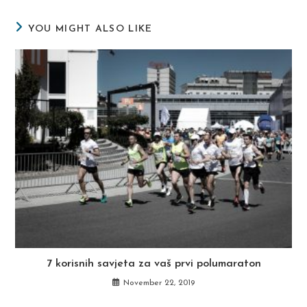
window
window
window
YOU MIGHT ALSO LIKE
7 korisnih savjeta za vaš prvi polumaraton
November 22, 2019