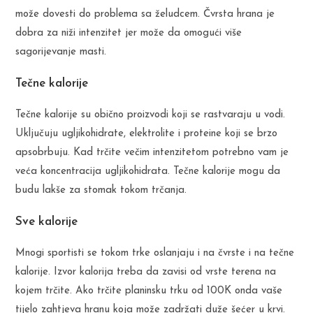
može dovesti do problema sa želudcem. Čvrsta hrana je
dobra za niži intenzitet jer može da omogući više
sagorijevanje masti.
Tečne kalorije
Tečne kalorije su obično proizvodi koji se rastvaraju u vodi.
Uključuju ugljikohidrate, elektrolite i proteine koji se brzo
apsobrbuju. Kad trčite večim intenzitetom potrebno vam je
veća koncentracija ugljikohidrata. Tečne kalorije mogu da
budu lakše za stomak tokom trčanja.
Sve kalorije
Mnogi sportisti se tokom trke oslanjaju i na čvrste i na tečne
kalorije. Izvor kalorija treba da zavisi od vrste terena na
kojem trčite. Ako trčite planinsku trku od 100K onda vaše
tijelo zahtjeva hranu koja može zadržati duže šećer u krvi.