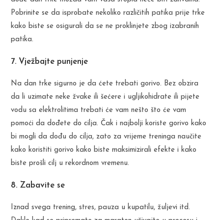
Pobrinite se da isprobate nekoliko različitih patika prije trke
kako biste se osigurali da se ne proklinjete zbog izabranih
patika.
7. Vježbajte punjenje
Na dan trke sigurno je da ćete trebati gorivo. Bez obzira
da li uzimate neke žvake ili šećere i ugljikohidrate ili pijete
vodu sa elektrolitima trebati će vam nešto što će vam
pomoći da dođete do cilja. Čak i najbolji koriste gorivo kako
bi mogli da dođu do cilja, zato za vrijeme treninga naučite
kako koristiti gorivo kako biste maksimizirali efekte i kako
biste prošli cilj u rekordnom vremenu.
8. Zabavite se
Iznad svega trening, stres, pauza u kupatilu, žuljevi itd.