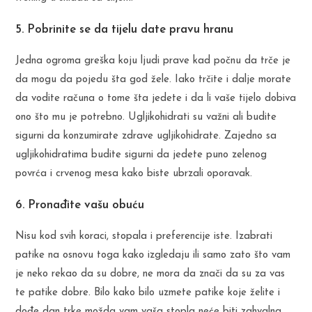
5. Pobrinite se da tijelu date pravu hranu
Jedna ogroma greška koju ljudi prave kad počnu da trče je
da mogu da pojedu šta god žele. Iako trčite i dalje morate
da vodite računa o tome šta jedete i da li vaše tijelo dobiva
ono što mu je potrebno. Ugljikohidrati su važni ali budite
sigurni da konzumirate zdrave ugljikohidrate. Zajedno sa
ugljikohidratima budite sigurni da jedete puno zelenog
povrća i crvenog mesa kako biste ubrzali oporavak.
6. Pronađite vašu obuću
Nisu kod svih koraci, stopala i preferencije iste. Izabrati
patike na osnovu toga kako izgledaju ili samo zato što vam
je neko rekao da su dobre, ne mora da znači da su za vas
te patike dobre. Bilo kako bilo uzmete patike koje želite i
dođe dan trke možda vam vaša stopla neće biti zahvalna.