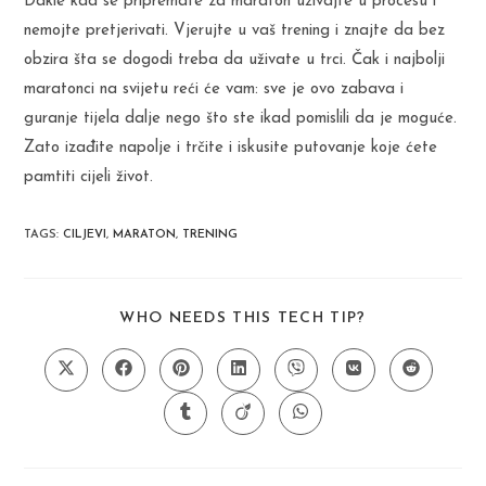
Dakle kad se pripremate za maraton uživajte u procesu i
nemojte pretjerivati. Vjerujte u vaš trening i znajte da bez
obzira šta se dogodi treba da uživate u trci. Čak i najbolji
maratonci na svijetu reći će vam: sve je ovo zabava i
guranje tijela dalje nego što ste ikad pomislili da je moguće.
Zato izađite napolje i trčite i iskusite putovanje koje ćete
pamtiti cijeli život.
TAGS
:
CILJEVI
,
MARATON
,
TRENING
SHARE
WHO NEEDS THIS TECH TIP?
THIS
CONTENT
Opens
Opens
Opens
Opens
Opens
Opens
Opens
in
in
in
in
in
in
in
a
a
a
a
a
a
a
Opens
Opens
Opens
new
new
new
new
new
new
new
in
in
in
window
window
window
window
window
window
window
a
a
a
new
new
new
window
window
window