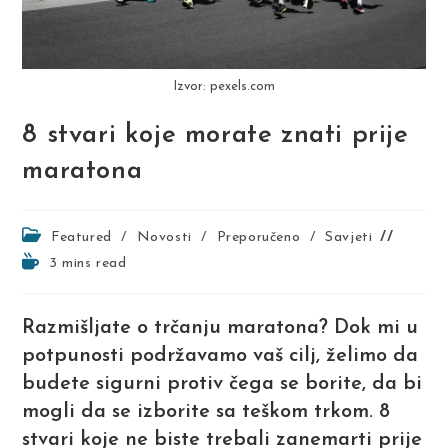
Izvor: pexels.com
8 stvari koje morate znati prije
maratona
Post
Featured
/
Novosti
/
Preporučeno
/
Savjeti
category:
Reading
3 mins read
time:
Razmišljate o trčanju maratona? Dok mi u
potpunosti podržavamo vaš cilj, želimo da
budete sigurni protiv čega se borite, da bi
mogli da se izborite sa teškom trkom. 8
stvari koje ne biste trebali zanemarti prije