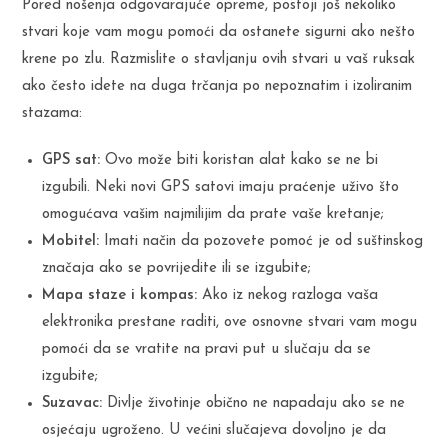
Pored nošenja odgovarajuće opreme, postoji još nekoliko
stvari koje vam mogu pomoći da ostanete sigurni ako nešto
krene po zlu. Razmislite o stavljanju ovih stvari u vaš ruksak
ako često idete na duga trčanja po nepoznatim i izoliranim
stazama:
GPS sat:
Ovo može biti koristan alat kako se ne bi
izgubili. Neki novi GPS satovi imaju praćenje uživo što
omogućava vašim najmilijim da prate vaše kretanje;
Mobitel:
Imati način da pozovete pomoć je od suštinskog
značaja ako se povrijedite ili se izgubite;
Mapa staze i kompas:
Ako iz nekog razloga vaša
elektronika prestane raditi, ove osnovne stvari vam mogu
pomoći da se vratite na pravi put u slučaju da se
izgubite;
Suzavac:
Divlje životinje obično ne napadaju ako se ne
osjećaju ugroženo. U većini slučajeva dovoljno je da