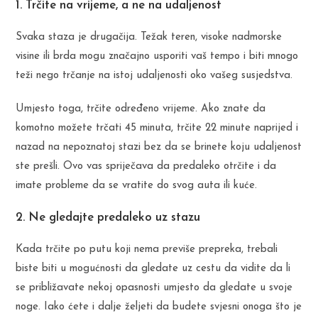
1. Trčite na vrijeme, a ne na udaljenost
Svaka staza je drugačija. Težak teren, visoke nadmorske
visine ili brda mogu značajno usporiti vaš tempo i biti mnogo
teži nego trčanje na istoj udaljenosti oko vašeg susjedstva.
Umjesto toga, trčite određeno vrijeme. Ako znate da
komotno možete trčati 45 minuta, trčite 22 minute naprijed i
nazad na nepoznatoj stazi bez da se brinete koju udaljenost
ste prešli. Ovo vas spriječava da predaleko otrčite i da
imate probleme da se vratite do svog auta ili kuće.
2. Ne gledajte predaleko uz stazu
Kada trčite po putu koji nema previše prepreka, trebali
biste biti u mogućnosti da gledate uz cestu da vidite da li
se približavate nekoj opasnosti umjesto da gledate u svoje
noge. Iako ćete i dalje željeti da budete svjesni onoga što je