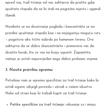
ispred vas, trail trčanje od vas zahtijeva da pratite gdje
spuštate stopala da ne bi stali na pogrešno mjesto i uganuli
članak.
Naviknite se na skraćivanje pogleda i koncentrišite se na
pravilno spuštanje stopala kao i na najsigurniju moguću rutu
– pogotovo ako trčite nizbrdo po kamenom terenu. Ovo
zahtijeva da se dobro skoncentrišete i primorava vas da
skratite korak, što će vas na kraju usporiti. Zapamtite,
važnije je ostati nepovrijeđen nego dobro prolazno vrijeme.
3. Nosite pravilnu opremu
Potrebna vam je oprema specifična za trail trčanje kako bi
ostali sigurni, izbjegli povredu i uživali u vašem iskustvu.
Neke od stvari koje bi trebali kupiti za trail trčanje:
Patike specifične za trail trčanje:
robusnije su i imaju