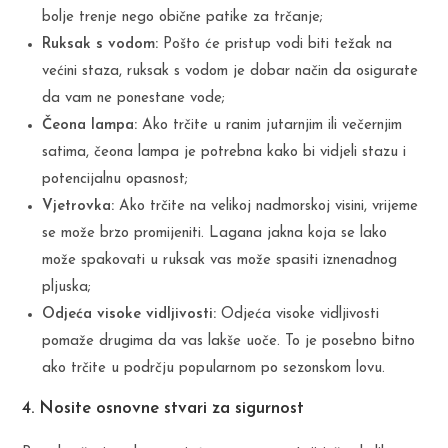
bolje trenje nego obične patike za trčanje;
Ruksak s vodom:
Pošto će pristup vodi biti težak na
većini staza, ruksak s vodom je dobar način da osigurate
da vam ne ponestane vode;
Čeona lampa:
Ako trčite u ranim jutarnjim ili večernjim
satima, čeona lampa je potrebna kako bi vidjeli stazu i
potencijalnu opasnost;
Vjetrovka:
Ako trčite na velikoj nadmorskoj visini, vrijeme
se može brzo promijeniti. Lagana jakna koja se lako
može spakovati u ruksak vas može spasiti iznenadnog
pljuska;
Odjeća visoke vidljivosti:
Odjeća visoke vidljivosti
pomaže drugima da vas lakše uoče. To je posebno bitno
ako trčite u podrčju popularnom po sezonskom lovu.
4. Nosite osnovne stvari za sigurnost