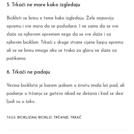
5. Trkači ne mare kako izgledaju
Biciklisti se brinu o tome kako izgledaju. Žele najnoviju
opremu i sve mora da se podudara. I ne samo da se sve
slaže sa njihovom opremom nego da se sve slaže i sa
njihovim biciklom. Trkači s druge strane cijene lijepu opremu
ali se ne brinu mnogo ako se traka za glavu ne slaže sa
patikama.
6. Trkači ne padaju
Većina biciklista je barem jednom u životu imala loš pad, ali
padanje u trčanju se gotovo nikad ne dešava i kad se desi
ljudi su u šoku.
TAGS
:
BICIKLIZAM
,
BICIKLO
,
TRČANJE
,
TRKAČ