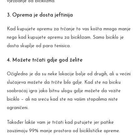
vježbanje od biciklizma.
3. Oprema je dosta jeftinija
Kad kupujete opremu za trčanje to vas košta mnogo manje
nego kad kupujete opremu za biciklizam. Samo biciklo je
dosta skuplje od para tenisica.
4. Možete trčati gdje god želite
Očigledno je da su neke lokacije bolje od drugih, ali u većini
slučajeva možete da trčite bilo gdje. Kad ste na biciku
saobraćaj igra jako bitnu ulogu gdje možete da vozite
biciklo – ali na sreću kad ste na vašim stopalima niste
ograničeni.
Također lakše vam je trčati kad putujete jer patike
zauzimaju 99% manje prostora od biciklističke opreme.