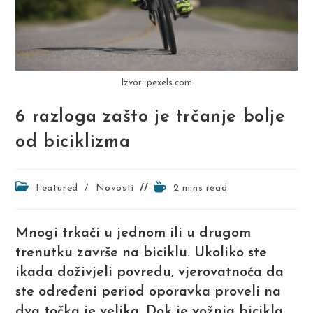
Izvor: pexels.com
6 razloga zašto je trčanje bolje
od biciklizma
Post
Reading
Featured
/
Novosti
2 mins read
category:
time:
Mnogi trkači u jednom ili u drugom
trenutku završe na biciklu. Ukoliko ste
ikada doživjeli povredu, vjerovatnoća da
ste određeni period oporavka proveli na
dva točka je velika. Dok je vožnja bicikla