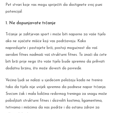
Pet stvari koje vas mogu spriječiti da dostignete svoj puni
potencijal:
1. Ne dopunjavate trčanje
Trčanje je zahtjevan sport i može biti naporno za vaše tijelo
ako ne ojačate mišiće koji vas podržavaju. Kako
napredujete i postajete brži, postoji mogućnost da vaš
aerobni fitnes nadmaši vaš strukturni fitnes. To znači da ćete
biti brži prije nego što vaše tijelo bude spremno da prihvati
dodatnu brzinu, što može dovesti do povrede.
Većina ljudi se nalazi u sjedećem položaju kada ne trenira
tako da tijelo nije uvijek spremno da podnese napor trčanja.
Srećom čak i mala količina redovnog treninga za snagu može
poboljšati strukturni fitnes i dozvoliti kostima, ligamentima,
tetivama i mišićima da nas podrže i da ostanu zdravi za