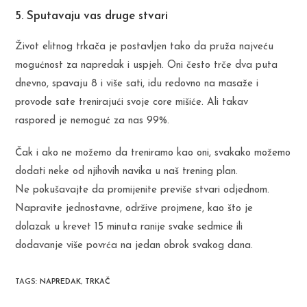
5. Sputavaju vas druge stvari
Život elitnog trkača je postavljen tako da pruža najveću
mogućnost za napredak i uspjeh. Oni često trče dva puta
dnevno, spavaju 8 i više sati, idu redovno na masaže i
provode sate trenirajući svoje core mišiće. Ali takav
raspored je nemoguć za nas 99%.
Čak i ako ne možemo da treniramo kao oni, svakako možemo
dodati neke od njihovih navika u naš trening plan.
Ne pokušavajte da promijenite previše stvari odjednom.
Napravite jednostavne, održive projmene, kao što je
dolazak u krevet 15 minuta ranije svake sedmice ili
dodavanje više povrća na jedan obrok svakog dana.
TAGS
:
NAPREDAK
,
TRKAČ