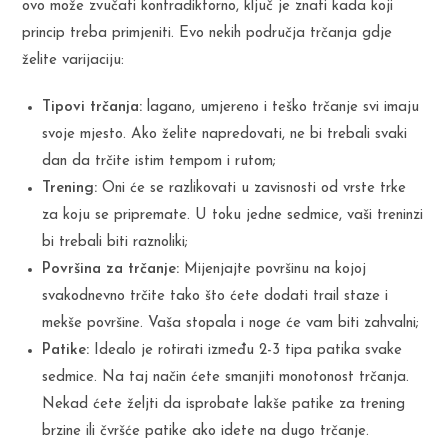
ovo može zvučati kontradiktorno, ključ je znati kada koji
princip treba primjeniti. Evo nekih područja trčanja gdje
želite varijaciju:
Tipovi trčanja:
lagano, umjereno i teško trčanje svi imaju
svoje mjesto. Ako želite napredovati, ne bi trebali svaki
dan da trčite istim tempom i rutom;
Trening:
Oni će se razlikovati u zavisnosti od vrste trke
za koju se pripremate. U toku jedne sedmice, vaši treninzi
bi trebali biti raznoliki;
Površina za trčanje:
Mijenjajte površinu na kojoj
svakodnevno trčite tako što ćete dodati trail staze i
mekše površine. Vaša stopala i noge će vam biti zahvalni;
Patike:
Idealo je rotirati između 2-3 tipa patika svake
sedmice. Na taj način ćete smanjiti monotonost trčanja.
Nekad ćete željti da isprobate lakše patike za trening
brzine ili čvršće patike ako idete na dugo trčanje.