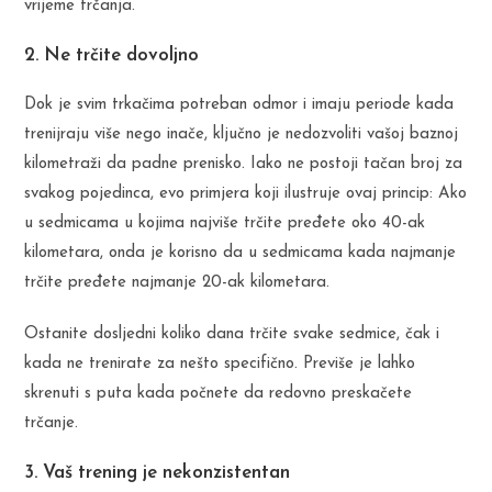
vrijeme trčanja.
2. Ne trčite dovoljno
Dok je svim trkačima potreban odmor i imaju periode kada
trenijraju više nego inače, ključno je nedozvoliti vašoj baznoj
kilometraži da padne prenisko. Iako ne postoji tačan broj za
svakog pojedinca, evo primjera koji ilustruje ovaj princip: Ako
u sedmicama u kojima najviše trčite pređete oko 40-ak
kilometara, onda je korisno da u sedmicama kada najmanje
trčite pređete najmanje 20-ak kilometara.
Ostanite dosljedni koliko dana trčite svake sedmice, čak i
kada ne trenirate za nešto specifično. Previše je lahko
skrenuti s puta kada počnete da redovno preskačete
trčanje.
3. Vaš trening je nekonzistentan