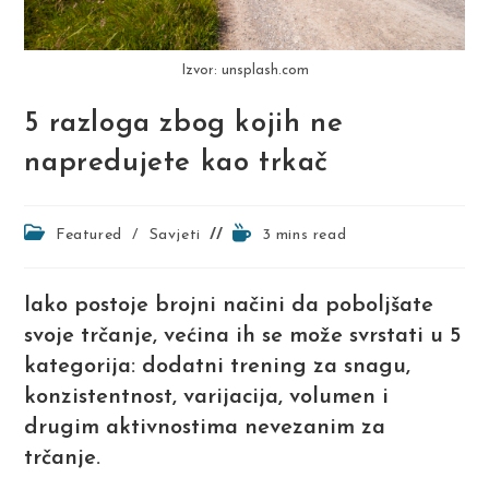
Izvor: unsplash.com
5 razloga zbog kojih ne
napredujete kao trkač
Post
Reading
Featured
/
Savjeti
3 mins read
category:
time:
Iako postoje brojni načini da poboljšate
svoje trčanje, većina ih se može svrstati u 5
kategorija: dodatni trening za snagu,
konzistentnost, varijacija, volumen i
drugim aktivnostima nevezanim za
trčanje.