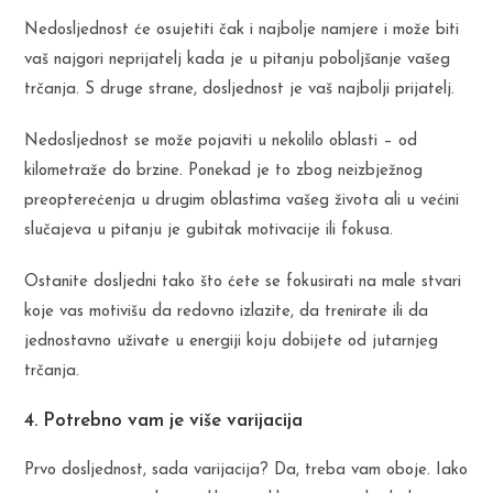
Nedosljednost će osujetiti čak i najbolje namjere i može biti
vaš najgori neprijatelj kada je u pitanju poboljšanje vašeg
trčanja. S druge strane, dosljednost je vaš najbolji prijatelj.
Nedosljednost se može pojaviti u nekolilo oblasti – od
kilometraže do brzine. Ponekad je to zbog neizbježnog
preopterećenja u drugim oblastima vašeg života ali u većini
slučajeva u pitanju je gubitak motivacije ili fokusa.
Ostanite dosljedni tako što ćete se fokusirati na male stvari
koje vas motivišu da redovno izlazite, da trenirate ili da
jednostavno uživate u energiji koju dobijete od jutarnjeg
trčanja.
4. Potrebno vam je više varijacija
Prvo dosljednost, sada varijacija? Da, treba vam oboje. Iako