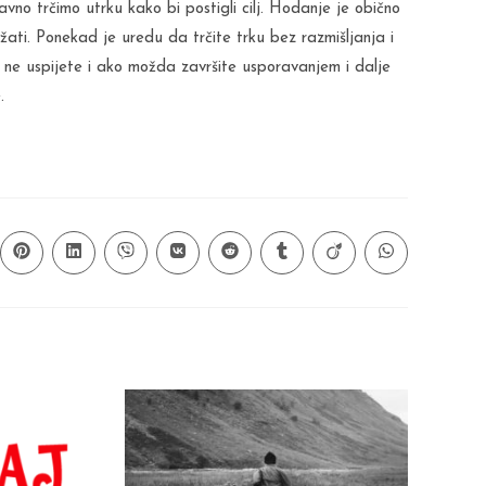
avno trčimo utrku kako bi postigli cilj. Hodanje je obično
žati. Ponekad je uredu da trčite trku bez razmišljanja i
 ne uspijete i ako možda završite usporavanjem i dalje
.
ns
Opens
Opens
Opens
Opens
Opens
Opens
Opens
Opens
in
in
in
in
in
in
in
in
a
a
a
a
a
a
a
a
new
new
new
new
new
new
new
new
ow
window
window
window
window
window
window
window
window