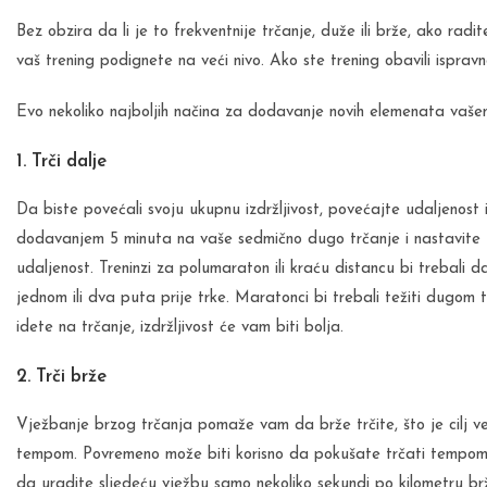
Bez obzira da li je to frekventnije trčanje, duže ili brže, ako radit
vaš trening podignete na veći nivo. Ako ste trening obavili ispra
Evo nekoliko najboljih načina za dodavanje novih elemenata vašem 
1. Trči dalje
Da biste povećali svoju ukupnu izdržljivost, povećajte udaljenost 
dodavanjem 5 minuta na vaše sedmično dugo trčanje i nastavite t
udaljenost. Treninzi za polumaraton ili kraću distancu bi trebal
jednom ili dva puta prije trke. Maratonci bi trebali težiti dugom t
idete na trčanje, izdržljivost će vam biti bolja.
2. Trči brže
Vježbanje brzog trčanja pomaže vam da brže trčite, što je cilj ve
tempom. Povremeno može biti korisno da pokušate trčati tempom ko
da uradite sljedeću vježbu samo nekoliko sekundi po kilometru br