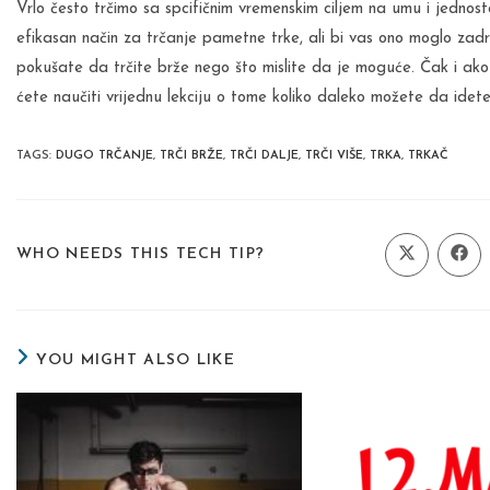
Vrlo često trčimo sa spcifičnim vremenskim ciljem na umu i jednost
efikasan način za trčanje pametne trke, ali bi vas ono moglo zadr
pokušate da trčite brže nego što mislite da je moguće. Čak i ako
ćete naučiti vrijednu lekciju o tome koliko daleko možete da idete
TAGS
:
DUGO TRČANJE
,
TRČI BRŽE
,
TRČI DALJE
,
TRČI VIŠE
,
TRKA
,
TRKAČ
SHARE
WHO NEEDS THIS TECH TIP?
Opens
Ope
in
in
a
a
THIS
new
new
window
wind
CONTENT
YOU MIGHT ALSO LIKE