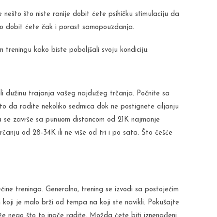
e nešto što niste ranije dobit ćete psihičku stimulaciju da
vno dobit ćete čak i porast samopouzdanja.
treningu kako biste poboljšali svoju kondiciju:
ili dužinu trajanja vašeg najdužeg trčanja. Počnite sa
o da radite nekoliko sedmica dok ne postignete ciljanju
i da se završe sa punuom distancom od 21K najmanje
rčanju od 28-34K ili ne više od tri i po sata. Što češće
ćine treninga. Generalno, trening se izvodi sa postojećim
ji je malo brži od tempa na koji ste navikli. Pokušajte
že nego što to inače radite. Možda ćete biti iznenađeni