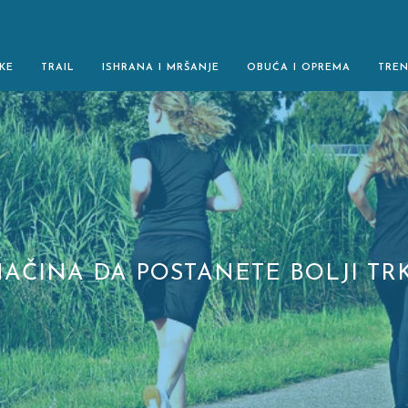
KE
TRAIL
ISHRANA I MRŠANJE
OBUĆA I OPREMA
TRE
NAČINA DA POSTANETE BOLJI TR