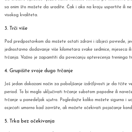
sa onim što možete da uradite. Čak i ako na kraju usportite ili ne m
visokog kvaliteta.
3. Trči više
Pod predpostavkom da možete ostati zdravi i izbjeći povrede, jeda
jednostavno dodavanje više kilometara svake sedmice, mjeseca ili
trčanja. Važno je zapamtiti da povećanju opterećenja treninga tr
4. Grupišite svoje dugo trčanje
Još jedan dokazani način za poboljšanje izdržljivosti je da tčit
period. To bi moglo uključivati trčanje subotom popodne ili naveče
trčanje u ponedeljak ujutro. Pogledajte koliko možete sigurno i u
osjećati umorno kad završite, ali možete očekivati pojačanje kondi
5. Trka bez očekivanja