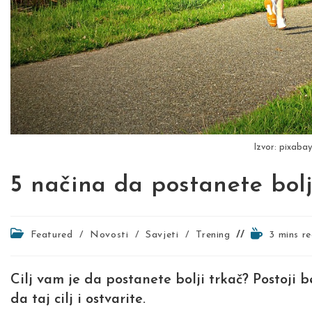
Izvor: pixaba
5 načina da postanete bolj
Post
Reading
Featured
/
Novosti
/
Savjeti
/
Trening
3 mins r
category:
time:
Cilj vam je da postanete bolji trkač? Postoji
da taj cilj i ostvarite.