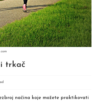
y.com
i trkač
ead
 bezbroj načina koje možete praktikovati