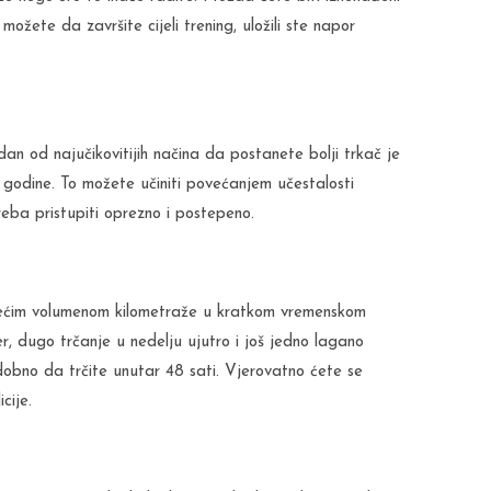
ožete da završite cijeli trening, uložili ste napor
n od najučikovitijih načina da postanete bolji trkač je
 godine. To možete učiniti povećanjem učestalosti
eba pristupiti oprezno i postepeno.
e većim volumenom kilometraže u kratkom vremenskom
r, dugo trčanje u nedelju ujutro i još jedno lagano
dobno da trčite unutar 48 sati. Vjerovatno ćete se
cije.