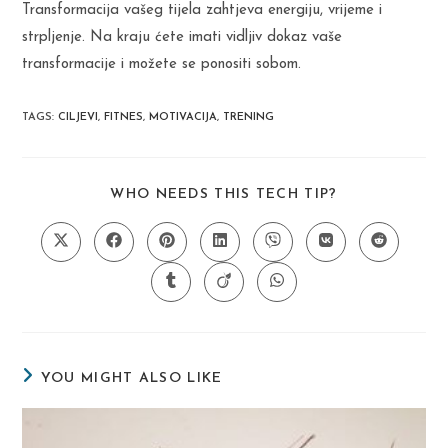
Transformacija vašeg tijela zahtjeva energiju, vrijeme i
strpljenje. Na kraju ćete imati vidljiv dokaz vaše
transformacije i možete se ponositi sobom.
TAGS
:
CILJEVI
,
FITNES
,
MOTIVACIJA
,
TRENING
SHARE
WHO NEEDS THIS TECH TIP?
THIS
CONTENT
Opens
Opens
Opens
Opens
Opens
Opens
Opens
in
in
in
in
in
in
in
a
a
a
a
a
a
a
Opens
Opens
Opens
new
new
new
new
new
new
new
in
in
in
window
window
window
window
window
window
window
a
a
a
new
new
new
window
window
window
YOU MIGHT ALSO LIKE