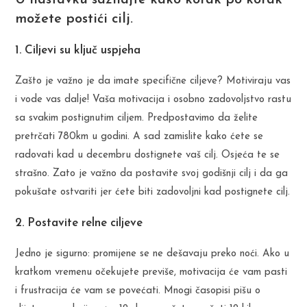
U nastavku saznajte kako korak po korak
možete postići cilj.
1. Ciljevi su ključ uspjeha
Zašto je važno je da imate specifične ciljeve? Motiviraju vas
i vode vas dalje! Vaša motivacija i osobno zadovoljstvo rastu
sa svakim postignutim ciljem. Predpostavimo da želite
pretrčati 780km u godini. A sad zamislite kako ćete se
radovati kad u decembru dostignete vaš cilj. Osjeća te se
strašno. Zato je važno da postavite svoj godišnji cilj i da ga
pokušate ostvariti jer ćete biti zadovoljni kad postignete cilj.
2. Postavite relne ciljeve
Jedno je sigurno: promijene se ne dešavaju preko noći. Ako u
kratkom vremenu očekujete previše, motivacija će vam pasti
i frustracija će vam se povećati. Mnogi časopisi pišu o