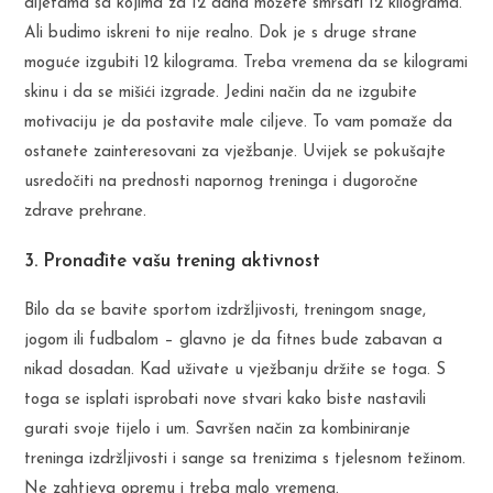
dijetama sa kojima za 12 dana možete smršati 12 kilograma.
Ali budimo iskreni to nije realno. Dok je s druge strane
moguće izgubiti 12 kilograma. Treba vremena da se kilogrami
skinu i da se mišići izgrade. Jedini način da ne izgubite
motivaciju je da postavite male ciljeve. To vam pomaže da
ostanete zainteresovani za vježbanje. Uvijek se pokušajte
usredočiti na prednosti napornog treninga i dugoročne
zdrave prehrane.
3. Pronađite vašu trening aktivnost
Bilo da se bavite sportom izdržljivosti, treningom snage,
jogom ili fudbalom – glavno je da fitnes bude zabavan a
nikad dosadan. Kad uživate u vježbanju držite se toga. S
toga se isplati isprobati nove stvari kako biste nastavili
gurati svoje tijelo i um. Savršen način za kombiniranje
treninga izdržljivosti i sange sa trenizima s tjelesnom težinom.
Ne zahtjeva opremu i treba malo vremena.