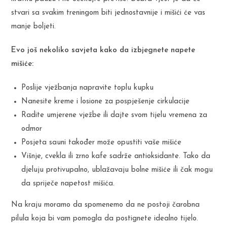
stvari sa svakim treningom biti jednostavnije i mišići će vas
manje boljeti.
Evo još nekoliko savjeta kako da izbjegnete napete
mišiće:
Poslije vježbanja napravite toplu kupku
Nanesite kreme i losione za pospješenje cirkulacije
Radite umjerene vježbe ili dajte svom tijelu vremena za
odmor
Posjeta sauni također može opustiti vaše mišiće
Višnje, cvekla ili zrno kafe sadrže antioksidante. Tako da
djeluju protivupalno, ublažavaju bolne mišiće ili čak mogu
da spriječe napetost mišića.
Na kraju moramo da spomenemo da ne postoji čarobna
pilula koja bi vam pomogla da postignete idealno tijelo.