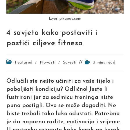
Izvor: pixabay.com
4 savjeta kako postaviti i
postići ciljeve fitnesa
Post
Reading
Featured
/
Novosti
/
Savjeti
3 mins read
category:
time:
Odlučili ste nešto učiniti za vaše tijelo i
poboljšati kondiciju? Odlično! Jeste li
fustrirani jer za sedmicu treninga niste
puno postigli. Ovo se može dogoditi. Ne
biste trebali tako lako odustati. Potrebno
je da naporno radite, motivacija i vrijeme.