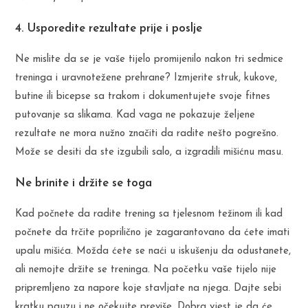
4. Usporedite rezultate prije i poslje
Ne mislite da se je vaše tijelo promijenilo nakon tri sedmice
treninga i uravnotežene prehrane? Izmjerite struk, kukove,
butine ili bicepse sa trakom i dokumentujete svoje fitnes
putovanje sa slikama. Kad vaga ne pokazuje željene
rezultate ne mora nužno značiti da radite nešto pogrešno.
Može se desiti da ste izgubili salo, a izgradili mišićnu masu.
Ne brinite i držite se toga
Kad počnete da radite trening sa tjelesnom težinom ili kad
počnete da trčite poprilično je zagarantovano da ćete imati
upalu mišića. Možda ćete se naći u iskušenju da odustanete,
ali nemojte držite se treninga. Na početku vaše tijelo nije
pripremljeno za napore koje stavljate na njega. Dajte sebi
kratku pauzu i ne očekujte previše. Dobra vjest je da će