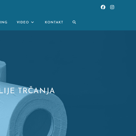
TOGGLE
NING
VIDEO
KONTAKT
WEBSITE
SEARCH
LIJE TRČANJA