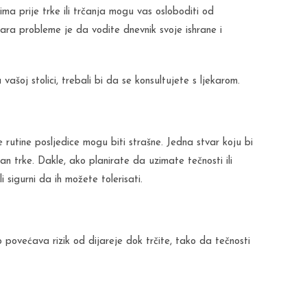
ma prije trke ili trčanja mogu vas osloboditi od
ra probleme je da vodite dnevnik svoje ishrane i
vašoj stolici, trebali bi da se konsultujete s ljekarom.
rutine posljedice mogu biti strašne. Jedna stvar koju bi
dan trke. Dakle, ako planirate da uzimate tečnosti ili
 sigurni da ih možete tolerisati.
 povećava rizik od dijareje dok trčite, tako da tečnosti