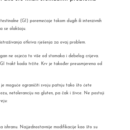
estinalne (GI) poremećaje tokom dugih ili intenzivnih
a se olakšaju.
 istraživanja otkriva rješenja za ovaj problem.
organ ne osjeća to više od stomaka i debelog crijeva.
GI trakt kada trčite. Krv je također preusmjerena od
 je moguće ograničiti svoju patnju tako što ćete
tozu, netoleranciju na gluten, pa čak i živce. Ne postoji
reju:
a ishranu. Najjednostavnije modifikacije kao što su