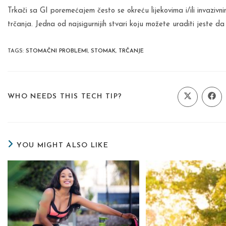
Trkači sa GI poremećajem često se okreću lijekovima i/ili invaziv
trčanja. Jedna od najsigurnijih stvari koju možete uraditi jeste da
TAGS
:
STOMAČNI PROBLEMI
,
STOMAK
,
TRČANJE
SHARE
WHO NEEDS THIS TECH TIP?
Opens
Ope
in
in
a
a
THIS
new
new
window
wind
CONTENT
YOU MIGHT ALSO LIKE