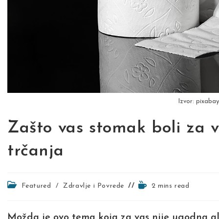
Izvor: pixaba
Zašto vas stomak boli za vr
trčanja
Post
Reading
Featured
/
Zdravlje i Povrede
2 mins read
category:
time:
Možda je ovo tema koja za vas nije ugodna al