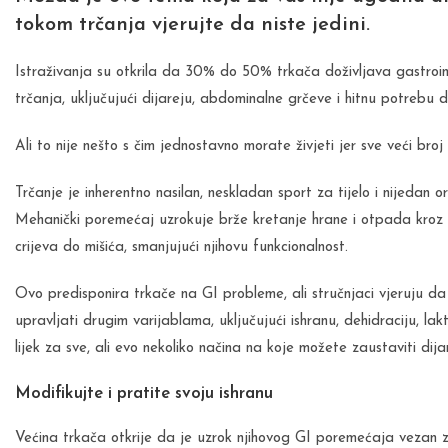
tokom trčanja vjerujte da niste jedini.
Istraživanja su otkrila da 30% do 50% trkača doživljava gastroint
trčanja, uključujući dijareju, abdominalne grčeve i hitnu potrebu d
Ali to nije nešto s čim jednostavno morate živjeti jer sve veći broj
Trčanje je inherentno nasilan, neskladan sport za tijelo i nijedan 
Mehanički poremećaj uzrokuje brže kretanje hrane i otpada kroz 
crijeva do mišića, smanjujući njihovu funkcionalnost.
Ovo predisponira trkače na GI probleme, ali stručnjaci vjeruju da
upravljati drugim varijablama, uključujući ishranu, dehidraciju, lak
lijek za sve, ali evo nekoliko načina na koje možete zaustaviti dija
Modifikujte i pratite svoju ishranu
Većina trkača otkrije da je uzrok njihovog GI poremećaja vezan z