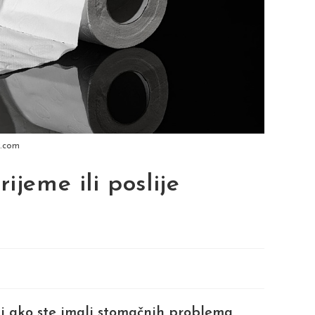
y.com
ijeme ili poslije
i ako ste imali stomačnih problema