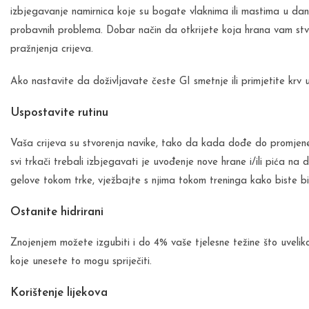
izbjegavanje namirnica koje su bogate vlaknima ili mastima u dani
probavnih problema. Dobar način da otkrijete koja hrana vam stva
pražnjenja crijeva.
Ako nastavite da doživljavate česte GI smetnje ili primjetite krv u 
Uspostavite rutinu
Vaša crijeva su stvorenja navike, tako da kada dođe do promjene 
svi trkači trebali izbjegavati je uvođenje nove hrane i/ili pića na 
gelove tokom trke, vježbajte s njima tokom treninga kako biste bili
Ostanite hidrirani
Znojenjem možete izgubiti i do 4% vaše tjelesne težine što uveliko
koje unesete to mogu spriječiti.
Korištenje lijekova