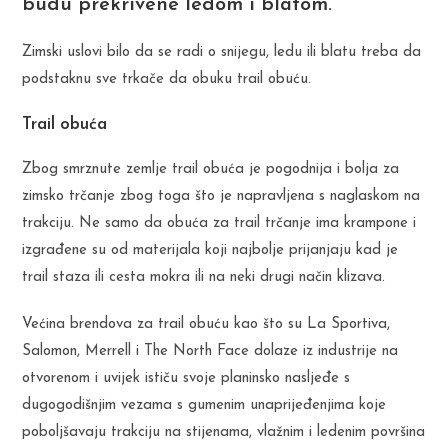
budu prekrivene ledom i blatom.
Zimski uslovi bilo da se radi o snijegu, ledu ili blatu treba da
podstaknu sve trkače da obuku trail obuću.
Trail obuća
Zbog smrznute zemlje trail obuća je pogodnija i bolja za
zimsko trčanje zbog toga što je napravljena s naglaskom na
trakciju. Ne samo da obuća za trail trčanje ima krampone i
izgrađene su od materijala koji najbolje prijanjaju kad je
trail staza ili cesta mokra ili na neki drugi način klizava.
Većina brendova za trail obuću kao što su La Sportiva,
Salomon, Merrell i The North Face dolaze iz industrije na
otvorenom i uvijek ističu svoje planinsko nasljeđe s
dugogodišnjim vezama s gumenim unaprijeđenjima koje
poboljšavaju trakciju na stijenama, vlažnim i ledenim površina