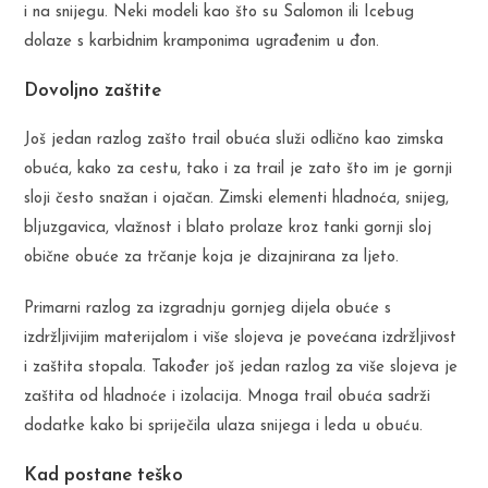
i na snijegu. Neki modeli kao što su Salomon ili Icebug
dolaze s karbidnim kramponima ugrađenim u đon.
Dovoljno zaštite
Još jedan razlog zašto trail obuća služi odlično kao zimska
obuća, kako za cestu, tako i za trail je zato što im je gornji
sloji često snažan i ojačan. Zimski elementi hladnoća, snijeg,
bljuzgavica, vlažnost i blato prolaze kroz tanki gornji sloj
obične obuće za trčanje koja je dizajnirana za ljeto.
Primarni razlog za izgradnju gornjeg dijela obuće s
izdržljivijim materijalom i više slojeva je povećana izdržljivost
i zaštita stopala. Također još jedan razlog za više slojeva je
zaštita od hladnoće i izolacija. Mnoga trail obuća sadrži
dodatke kako bi spriječila ulaza snijega i leda u obuću.
Kad postane teško