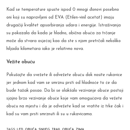
Kad se temperature spuste ispod 0 mnogi đonovi posebno
oni koji su napravljeni od EVA (Etilen-vinil acetat) imaju
drugačiji kvalitet apsorbiranja udara i energije. Istraživanja
su pokazala da kada je hladno, obična obuća za trčanje
može da stvara osjećaj kao da ste s njom pretrčali nekoliko
hiljada kilometara iako je relativno nova.
Vežite obuću
Pokušajte da svežete ili odvežete obuću dok nosite rukavice
jer jednom kad vam se smrznu prsti od hladnoće to će da
bude tažak posao. Da bi se olakšalo vezivanje obuće postoji
sjajno brzo vezivanje obuće koje vam omogućava da vežete
obuću na mjestu i da je odvežete kad se vratite iz trke čak i
kad su vam prsti smrznuti ili su u rukavicama.
TAGS
:
LED
,
OBUĆA
,
SNIJEG
,
TRAIL OBUĆA
,
ZIMA