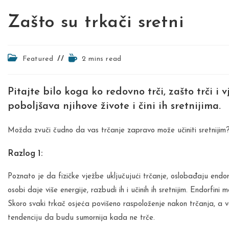
Zašto su trkači sretni
Post
Reading
Featured
2 mins read
category:
time:
Pitajte bilo koga ko redovno trči, zašto trči i
poboljšava njihove živote i čini ih sretnijima.
Možda zvuči čudno da vas trčanje zapravo može učiniti sretnijim? 
Razlog 1:
Poznato je da fizičke vježbe uključujući trčanje, oslobađaju endo
osobi daje više energije, razbudi ih i učinih ih sretnijim. Endorfini
Skoro svaki trkač osjeća povišeno raspoloženje nakon trčanja, a 
tendenciju da budu sumornija kada ne trče.