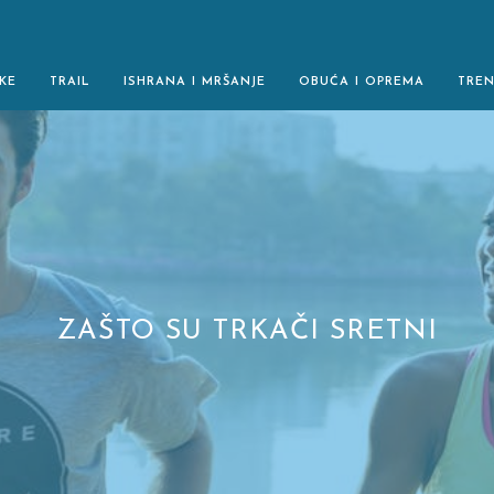
KE
TRAIL
ISHRANA I MRŠANJE
OBUĆA I OPREMA
TRE
ZAŠTO SU TRKAČI SRETNI