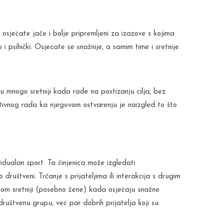
 osjećate jače i bolje pripremljeni za izazove s kojima
 i psihički. Osjećate se snažnije, a samim time i sretnije.
u mnogo sretniji kada rade na postizanju cilja, bez
 aktivnog rada ka njegovom ostvarenju je naizgled to što
dualan sport. Ta činjenica može izgledati
 društveni. Trčanje s prijateljima ili interakcija s drugim
nom sretniji (posebno žene) kada osjećaju snažne
ruštvenu grupu, već par dobrih prijatelja koji su