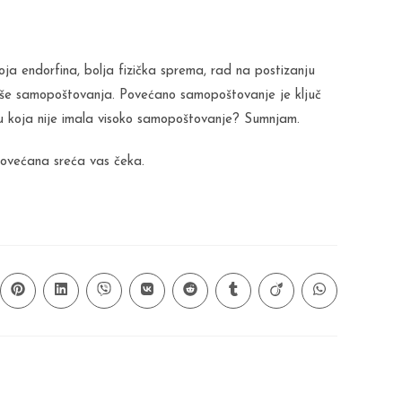
a endorfina, bolja fizička sprema, rad na postizanju
vaše samopoštovanja. Povećano samopoštovanje je ključ
sobu koja nije imala visoko samopoštovanje? Sumnjam.
povećana sreća vas čeka.
ns
Opens
Opens
Opens
Opens
Opens
Opens
Opens
Opens
in
in
in
in
in
in
in
in
a
a
a
a
a
a
a
a
new
new
new
new
new
new
new
new
ow
window
window
window
window
window
window
window
window