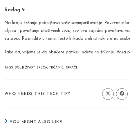
Razlog 5:
Na kraju, trčanje poboljšava vaše samopoštovanje. Povećanje broj
ciljeva i povećanje društvenih veza, sve ovo zajedno povećava 
za sreću Razmislite o tome. Jeste li ikada sreli istinski sretnu o
Tako da, vrijeme je da obučete patike i odete na trčanje. Vaša 
TAGS
:
BOLJI ŽIVOT
,
SREĆA
,
TRČANJE
,
TRKAČI
SHARE
WHO NEEDS THIS TECH TIP?
Opens
Ope
in
in
a
a
THIS
new
new
window
wind
CONTENT
YOU MIGHT ALSO LIKE