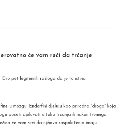
 vjerovatno će vam reći da trčanje
Evo pet legitimnih razloga da je to istina.
rfine u mozgu. Endorfini djeluju kao prirodna “droga” koja
 mogu početi djelovati u toku trčanja ili nakon treninga.
većina će vam reći da njihova raspoloženja imaju