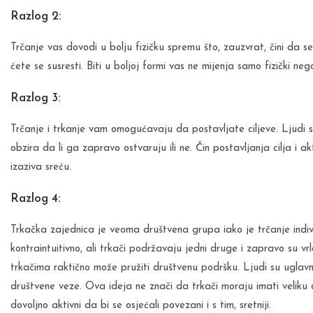
Razlog 2:
Trčanje vas dovodi u bolju fizičku spremu što, zauzvrat, čini da se
ćete se susresti. Biti u boljoj formi vas ne mijenja samo fizički nego
Razlog 3:
Trčanje i trkanje vam omogućavaju da postavljate ciljeve. Ljudi s
obzira da li ga zapravo ostvaruju ili ne. Čin postavljanja cilja i
izaziva sreću.
Razlog 4:
Trkačka zajednica je veoma društvena grupa iako je trčanje indivi
kontraintuitivno, ali trkači podržavaju jedni druge i zapravo su vrlo
trkačima raktično može pružiti društvenu podršku. Ljudi su uglav
društvene veze. Ova ideja ne znači da trkači moraju imati veliku d
dovoljno aktivni da bi se osjećali povezani i s tim, sretniji.