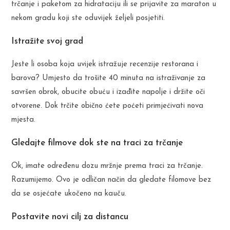
trčanje i paketom za hidrataciju ili se prijavite za maraton u
nekom gradu koji ste oduvijek željeli posjetiti.
Istražite svoj grad
Jeste li osoba koja uvijek istražuje recenzije restorana i
barova? Umjesto da trošite 40 minuta na istraživanje za
savršen obrok, obucite obuću i izađite napolje i držite oči
otvorene. Dok trčite obično ćete poćeti primjećivati nova
mjesta.
Gledajte filmove dok ste na traci za trčanje
Ok, imate određenu dozu mržnje prema traci za trčanje.
Razumijemo. Ovo je odličan način da gledate filomove bez
da se osjećate ukočeno na kauču.
Postavite novi cilj za distancu