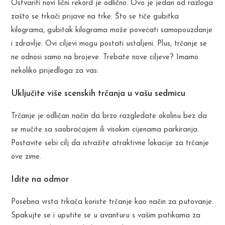
Ostvariti novi lični rekord je odlično. Ovo je jedan od razloga
zašto se trkači prijave na trke. Što se tiče gubitka
kilograma, gubitak kilograma može povećati samopouzdanje
i zdravlje. Ovi ciljevi mogu postati ustaljeni. Plus, trčanje se
ne odnosi samo na brojeve. Trebate nove ciljeve? Imamo
nekoliko prijedloga za vas:
Uključite više scenskih trčanja u vašu sedmicu
Trčanje je odličan način da brzo razgledate okolinu bez da
se mučite sa saobraćajem ili visokim cijenama parkiranja.
Postavite sebi cilj da istražite atraktivne lokacije za trčanje
ove zime.
Idite na odmor
Posebna vrsta trkača koriste trčanje kao način za putovanje.
Spakujte se i uputite se u avanturu s vašim patikama za