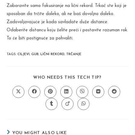
Zaboravite samo fokusiranje na lični rekord. Trkač ste koji je
sposoban da trčite daleko, ali ne baš dovoljno daleko.
Zadovoljavajuće je kada savladate duže distance.
Odaberite distancu koju želite preći i postavite razuman rok.
To će biti postignuće za pohvaliti.
TAGS
:
CILJEVI
,
GUB
,
LIČNI REKORD
,
TRČANJE
SHARE
WHO NEEDS THIS TECH TIP?
THIS
CONTENT
Opens
Opens
Opens
Opens
Opens
Opens
Opens
in
in
in
in
in
in
in
a
a
a
a
a
a
a
Opens
Opens
Opens
new
new
new
new
new
new
new
in
in
in
window
window
window
window
window
window
window
a
a
a
new
new
new
window
window
window
YOU MIGHT ALSO LIKE