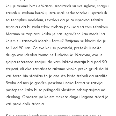
koji je veoma brz i efikasan. Analizirali su sve uglove, snagu i
zamah u svakom koraku, izračunali nedostatake i ispravili ih
sa teorijskim modelom, i tvrdeći da je to ispravna tehnika
trčanja i da bi svaki trkač trebao pokušati sa tom tehnikom.
Moramo se zapitati: koliko je nas izgrađeno kao model na
kojem su zasnovali idealnu formu? Smijemo se kladiti da je
to 1 od 20 nas. Za sve koji su previsoki, preteški ili nešto
drugo ova idealna forma ne funkcioniše. Naravno, ovo je
sjajna referenca znajući da vam laktovi moraju biti pod 90
stepeni, ali ako zamahnete rukama visoko preko grudi da bi
vaš torzo bio stabilan to je ono što biste trebali da uradite.
Svako od nas je građen posebno i naša forma se razvija
postepeno kako bi se prilagodili vlastitim odstupanjima od
idealnog. Obrazac po kojem možete dugo i lagano trčati je
vaš pravi oblik trčanja.