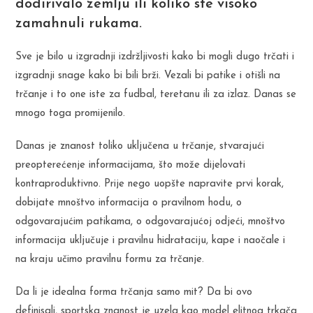
dodirivalo zemlju ili koliko ste visoko
zamahnuli rukama.
Sve je bilo u izgradnji izdržljivosti kako bi mogli dugo trčati i
izgradnji snage kako bi bili brži. Vezali bi patike i otišli na
trčanje i to one iste za fudbal, teretanu ili za izlaz. Danas se
mnogo toga promijenilo.
Danas je znanost toliko uključena u trčanje, stvarajući
preopterećenje informacijama, što može dijelovati
kontraproduktivno. Prije nego uopšte napravite prvi korak,
dobijate mnoštvo informacija o pravilnom hodu, o
odgovarajućim patikama, o odgovarajućoj odjeći, mnoštvo
informacija uključuje i pravilnu hidrataciju, kape i naočale i
na kraju učimo pravilnu formu za trčanje.
Da li je idealna forma trčanja samo mit? Da bi ovo
definisali, sportska znanost je uzela kao model elitnog trkača