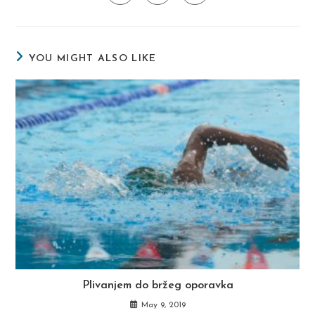
in
in
in
window
window
window
window
window
window
window
a
a
a
new
new
new
window
window
window
YOU MIGHT ALSO LIKE
Plivanjem do bržeg oporavka
May 9, 2019