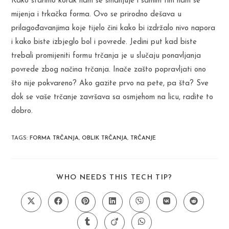
Kako starimo korak nam se smanjuje i samim tim nam se
mijenja i trkačka forma. Ovo se prirodno dešava u
prilagođavanjima koje tijelo čini kako bi izdržalo nivo napora
i kako biste izbjeglo bol i povrede. Jedini put kad biste
trebali promijeniti formu trčanja je u slučaju ponavljanja
povrede zbog načina trčanja. Inače zašto popravljati ono
što nije pokvareno? Ako gazite prvo na pete, pa šta? Sve
dok se vaše trčanje završava sa osmjehom na licu, radite to
dobro.
TAGS
:
FORMA TRČANJA
,
OBLIK TRČANJA
,
TRČANJE
SHARE
WHO NEEDS THIS TECH TIP?
THIS
CONTENT
Opens
Opens
Opens
Opens
Opens
Opens
Opens
in
in
in
in
in
in
in
a
a
a
a
a
a
a
Opens
Opens
Opens
new
new
new
new
new
new
new