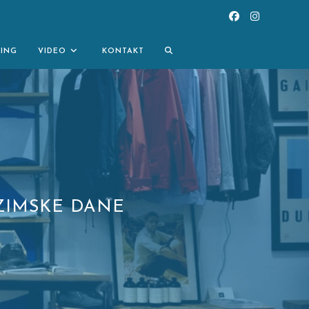
TOGGLE
NING
VIDEO
KONTAKT
WEBSITE
SEARCH
 ZIMSKE DANE