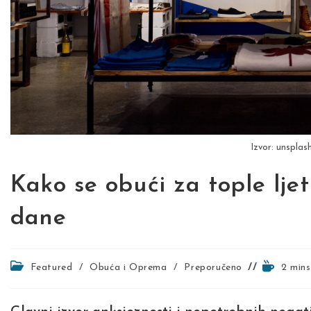
Izvor: unsplas
Kako se obući za tople lje
dane
Post
Reading
Featured
/
Obuća i Oprema
/
Preporučeno
2 mins
category:
time: