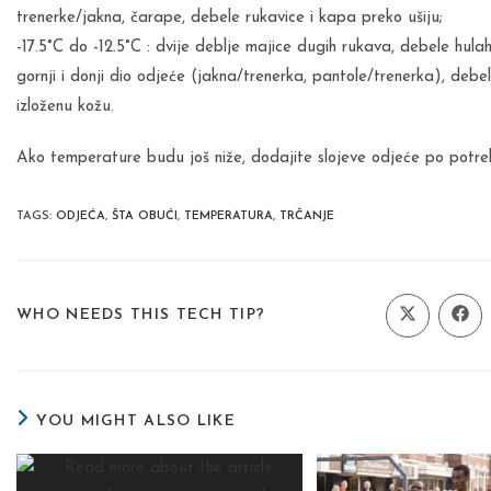
trenerke/jakna, čarape, debele rukavice i kapa preko ušiju;
-17.5°C do -12.5°C : dvije deblje majice dugih rukava, debele hul
gornji i donji dio odjeće (jakna/trenerka, pantole/trenerka), debe
izloženu kožu.
Ako temperature budu još niže, dodajite slojeve odjeće po potreb
TAGS
:
ODJEĆA
,
ŠTA OBUĆI
,
TEMPERATURA
,
TRČANJE
SHARE
WHO NEEDS THIS TECH TIP?
Opens
Ope
in
in
a
a
THIS
new
new
window
wind
CONTENT
YOU MIGHT ALSO LIKE