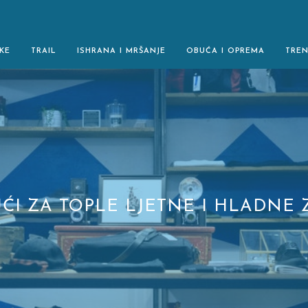
KE
TRAIL
ISHRANA I MRŠANJE
OBUĆA I OPREMA
TRE
ĆI ZA TOPLE LJETNE I HLADNE