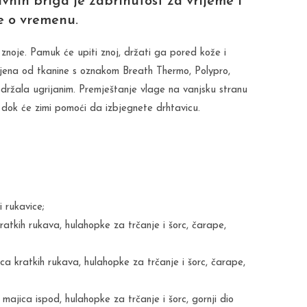
vnih briga je zabrinutost za vrijeme i
e o vremenu.
noje. Pamuk će upiti znoj, držati ga pored kože i
ljena od tkanine s oznakom Breath Thermo, Polypro,
 održala ugrijanim. Premještanje vlage na vanjsku stranu
 dok će zimi pomoći da izbjegnete drhtavicu.
i rukavice;
ratkih rukava, hulahopke za trčanje i šorc, čarape,
ca kratkih rukava, hulahopke za trčanje i šorc, čarape,
majica ispod, hulahopke za trčanje i šorc, gornji dio