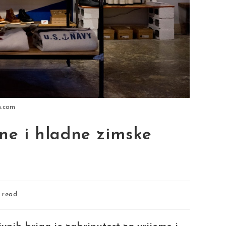
h.com
tne i hladne zimske
 read