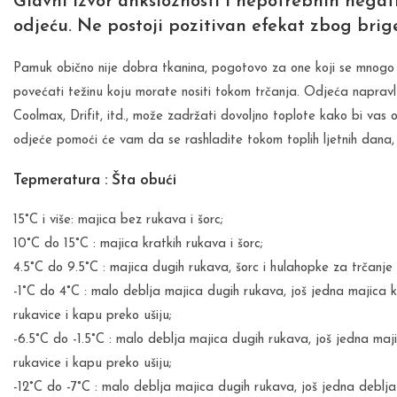
Glavni izvor anksioznosti i nepotrebnih negati
odjeću. Ne postoji pozitivan efekat zbog brig
Pamuk obično nije dobra tkanina, pogotovo za one koji se mnogo z
povećati težinu koju morate nositi tokom trčanja. Odjeća naprav
Coolmax, Drifit, itd., može zadržati dovoljno toplote kako bi vas
odjeće pomoći će vam da se rashladite tokom toplih ljetnih dana,
Tepmeratura : Šta obući
15°C i više: majica bez rukava i šorc;
10°C do 15°C : majica kratkih rukava i šorc;
4.5°C do 9.5°C : majica dugih rukava, šorc i hulahopke za trčanje 
-1°C do 4°C : malo deblja majica dugih rukava, još jedna majica k
rukavice i kapu preko ušiju;
-6.5°C do -1.5°C : malo deblja majica dugih rukava, još jedna maji
rukavice i kapu preko ušiju;
-12°C do -7°C : malo deblja majica dugih rukava, još jedna deblja 