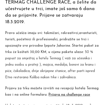
TERMAG CHALLENGE RACE, a želite da
učestvujete u trci, imate još samo 6 dana
da se prijavite. Prijave se zatvaraju
18.3.2019.
Pravo učešća imaju svi: takmičari, rekreativci,avanturisti,
turisti, početnici ili profesionalci, pridružite se trci i
upoznajte sve prirodne ljepote Jahorine. Startni paket za
trku će koštati 30,00 KM, u cijenu paketa ulaze:
50 %
popust za smještaj u hotelu Termag ( važi za učesnika i
jednu osobu u pratnji ), majica, medalja, bonovi za hranu i
piće, čokoladica, dvije okrijepne stanice, after parti ispred
Etno restorana Koliba nakon trke i zahvalnica.
Prijavu za trku možete izvršiti na recepciji hotela Termag
kao i na online formularu:
Prijava na challenge race