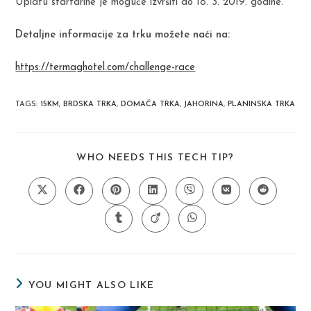
Uplatu startarine je moguće izvršiti do 18. 3. 2019. godine.
Detaljne informacije za trku možete naći na:
https://termaghotel.com/challenge-race
TAGS
:
15KM
,
BRDSKA TRKA
,
DOMAĆA TRKA
,
JAHORINA
,
PLANINSKA TRKA
SHARE
WHO NEEDS THIS TECH TIP?
THIS
CONTENT
Opens
Opens
Opens
Opens
Opens
Opens
Opens
in
in
in
in
in
in
in
a
a
a
a
a
a
a
Opens
Opens
Opens
new
new
new
new
new
new
new
in
in
in
window
window
window
window
window
window
window
a
a
a
new
new
new
window
window
window
YOU MIGHT ALSO LIKE