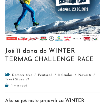
Još 11 dana do WINTER
TERMAG CHALLENGE RACE
Post
Domaće trke
/
Featured
/
Kalendar
/
Novosti
/
category:
Trke i Staze
Reading
1 min read
time:
Ako se još niste prijavili za WINTER