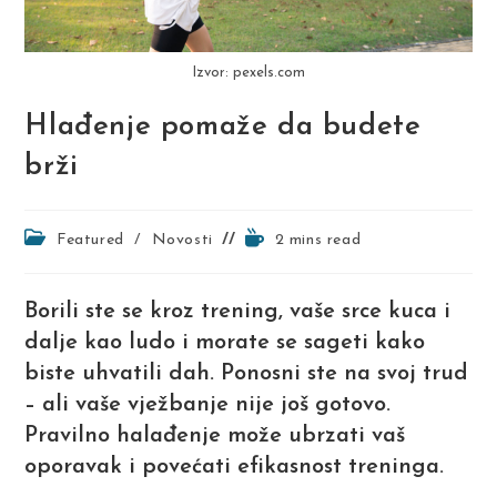
Izvor: pexels.com
Hlađenje pomaže da budete
brži
Post
Reading
Featured
/
Novosti
2 mins read
category:
time:
Borili ste se kroz trening, vaše srce kuca i
dalje kao ludo i morate se sageti kako
biste uhvatili dah. Ponosni ste na svoj trud
– ali vaše vježbanje nije još gotovo.
Pravilno halađenje može ubrzati vaš
oporavak i povećati efikasnost treninga.