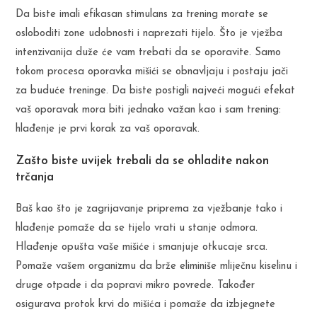
Da biste imali efikasan stimulans za trening morate se
osloboditi zone udobnosti i naprezati tijelo. Što je vježba
intenzivanija duže će vam trebati da se oporavite. Samo
tokom procesa oporavka mišići se obnavljaju i postaju jači
za buduće treninge. Da biste postigli najveći mogući efekat
vaš oporavak mora biti jednako važan kao i sam trening:
hlađenje je prvi korak za vaš oporavak.
Zašto biste uvijek trebali da se ohladite nakon
trčanja
Baš kao što je zagrijavanje priprema za vježbanje tako i
hlađenje pomaže da se tijelo vrati u stanje odmora.
Hlađenje opušta vaše mišiće i smanjuje otkucaje srca.
Pomaže vašem organizmu da brže eliminiše mliječnu kiselinu i
druge otpade i da popravi mikro povrede. Također
osigurava protok krvi do mišića i pomaže da izbjegnete