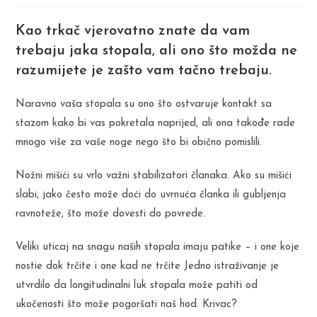
Kao trkač vjerovatno znate da vam
trebaju jaka stopala, ali ono što možda ne
razumijete je zašto vam tačno trebaju.
Naravno vaša stopala su ono što ostvaruje kontakt sa
stazom kako bi vas pokretala naprijed, ali ona takođe rade
mnogo više za vaše noge nego što bi obično pomislili.
Nožni mišići su vrlo važni stabilizatori članaka. Ako su mišići
slabi, jako često može doći do uvrnuća članka ili gubljenja
ravnoteže, što može dovesti do povrede.
Veliki uticaj na snagu naših stopala imaju patike – i one koje
nostie dok trčite i one kad ne trčite Jedno istraživanje je
utvrdilo da longitudinalni luk stopala može patiti od
ukočenosti što može pogoršati naš hod. Krivac?