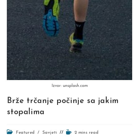
Izvor: unsplash.com
Brže trčanje počinje sa jakim
stopalima
Post
Reading
Featured
/
Savjeti
2 mins read
category:
time: