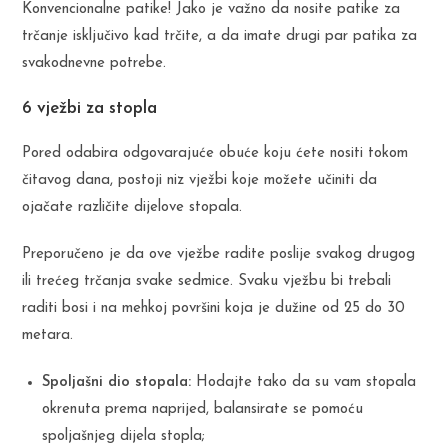
Konvencionalne patike! Jako je važno da nosite patike za
trčanje isključivo kad trčite, a da imate drugi par patika za
svakodnevne potrebe.
6 vježbi za stopla
Pored odabira odgovarajuće obuće koju ćete nositi tokom
čitavog dana, postoji niz vježbi koje možete učiniti da
ojačate različite dijelove stopala.
Preporučeno je da ove vježbe radite poslije svakog drugog
ili trećeg trčanja svake sedmice. Svaku vježbu bi trebali
raditi bosi i na mehkoj površini koja je dužine od 25 do 30
metara.
Spoljašni dio stopala:
Hodajte tako da su vam stopala
okrenuta prema naprijed, balansirate se pomoću
spoljašnjeg dijela stopla;