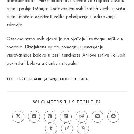
profesionalca – može dodati ove vježbe za stopala u svoju
rutinu poslije trčanja. Dodavanjem ovih kratkih vježbi u vašu
rutinu možete očekivati veliko poboljšanje u održavanju
zdravlja.
Osnovna svrha ovih vježbi je da ojačaju i rastegnu mišiće u
nogama. Dizajnirane su da pomognu u smanjenju
vjerovatnoće bolova u peti, tendinoze Ahilove tetive i drugih
povreda i bolova u članku i stopalu.
TAGS
:
BRŽE TRČANJE
,
JAČANJE
,
NOGE
,
STOPALA
SHARE
WHO NEEDS THIS TECH TIP?
THIS
CONTENT
Opens
Opens
Opens
Opens
Opens
Opens
Opens
in
in
in
in
in
in
in
a
a
a
a
a
a
a
Opens
Opens
Opens
new
new
new
new
new
new
new