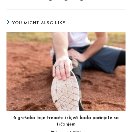
in
in
in
window
window
window
window
window
window
window
a
a
a
new
new
new
window
window
window
YOU MIGHT ALSO LIKE
6 grešaka koje trebate izbjeći kada počinjete sa
trčanjem