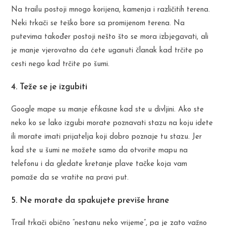
Na trailu postoji mnogo korijena, kamenja i različitih terena.
Neki trkači se teško bore sa promijenom terena. Na
putevima također postoji nešto što se mora izbjegavati, ali
je manje vjerovatno da ćete uganuti članak kad trčite po
cesti nego kad trčite po šumi.
4. Teže se je izgubiti
Google mape su manje efikasne kad ste u divljini. Ako ste
neko ko se lako izgubi morate poznavati stazu na koju idete
ili morate imati prijatelja koji dobro poznaje tu stazu. Jer
kad ste u šumi ne možete samo da otvorite mapu na
telefonu i da gledate kretanje plave tačke koja vam
pomaže da se vratite na pravi put.
5. Ne morate da spakujete previše hrane
Trail trkači obično “nestanu neko vrijeme”, pa je zato važno