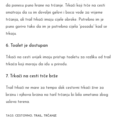
da ponesu puno hrane na trčanje. Trkači koji trče na cesti
smatraju da su im dovoljni gelovi i boca vode za vrijeme
trčanja, ali trail trkači imaju cijele obroke. Potrebno im je
puno gorivo tako da im je potrebna cijela “posada” kad se
trkaju.
6. Toalet je dostupan
Trkači na cesti uvijek imaju pristup toaletu za razliku od trail
trkača koji moraju da idu u prirodu.
7. Trkači na cesti trče brže
Trail trkači ne mare za tempo dok cestovni trkači žive za
brzinu i njihova brzina na taril trčanju bi bila ometana zbog
uslova terena.
TAGS
:
CESTOVNO
,
TRAIL
,
TRČANJE