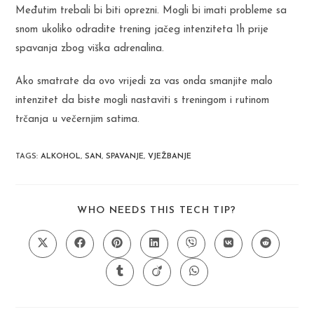
Međutim trebali bi biti oprezni. Mogli bi imati probleme sa
snom ukoliko odradite trening jačeg intenziteta 1h prije
spavanja zbog viška adrenalina.
Ako smatrate da ovo vrijedi za vas onda smanjite malo
intenzitet da biste mogli nastaviti s treningom i rutinom
trčanja u večernjim satima.
TAGS
:
ALKOHOL
,
SAN
,
SPAVANJE
,
VJEŽBANJE
SHARE
WHO NEEDS THIS TECH TIP?
THIS
CONTENT
Opens
Opens
Opens
Opens
Opens
Opens
Opens
in
in
in
in
in
in
in
a
a
a
a
a
a
a
Opens
Opens
Opens
new
new
new
new
new
new
new
in
in
in
window
window
window
window
window
window
window
a
a
a
new
new
new