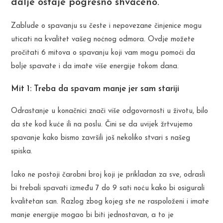
dalje ostaje pogrešno shvaćeno.
Zablude o spavanju su česte i nepovezane činjenice mogu
uticati na kvalitet vašeg noćnog odmora. Ovdje možete
pročitati 6 mitova o spavanju koji vam mogu pomoći da
bolje spavate i da imate više energije tokom dana.
Mit 1: Treba da spavam manje jer sam stariji
Odrastanje u konačnici znači više odgovornosti u životu, bilo
da ste kod kuće ili na poslu. Čini se da uvijek žrtvujemo
spavanje kako bismo završili još nekoliko stvari s našeg
spiska.
Iako ne postoji čarobni broj koji je prikladan za sve, odrasli
bi trebali spavati između 7 do 9 sati noću kako bi osigurali
kvalitetan san. Razlog zbog kojeg ste ne raspoloženi i imate
manje energije mogao bi biti jednostavan, a to je