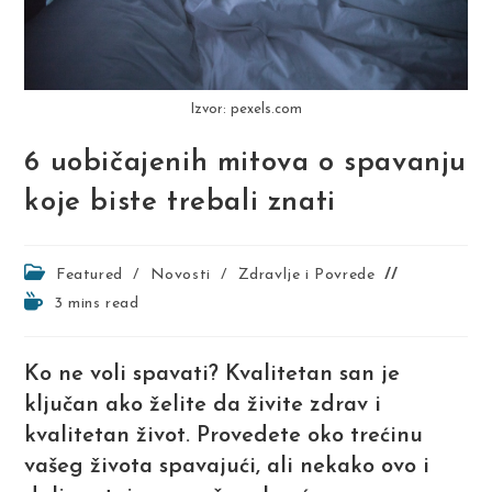
Izvor: pexels.com
6 uobičajenih mitova o spavanju
koje biste trebali znati
Post
Featured
/
Novosti
/
Zdravlje i Povrede
category:
Reading
3 mins read
time:
Ko ne voli spavati? Kvalitetan san je
ključan ako želite da živite zdrav i
kvalitetan život. Provedete oko trećinu
vašeg života spavajući, ali nekako ovo i