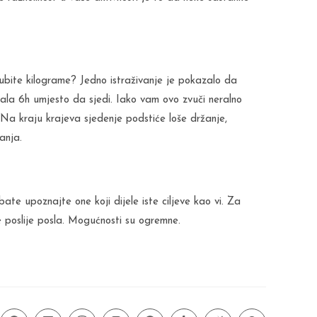
bite kilograme? Jedno istraživanje je pokazalo da
ala 6h umjesto da sjedi. Iako vam ovo zvuči neralno
 Na kraju krajeva sjedenje podstiće loše držanje,
anja.
te upoznajte one koji dijele iste ciljeve kao vi. Za
je poslije posla. Mogućnosti su ogremne.