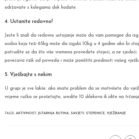
održavate s kolegama dok hodate.
4. Ustanite redovno!
Jeste li znali da redovno ustajanje može da vam pomogne da izgu
osoba koja teži 65kg može da izgubi 10kg u 4 godine ako bi staj
potrudite se da što više vremena provedete stojeći, a ne sjedeći.
povećava rizik od povreda i može poništitii prednosti vašeg vježb
5. Vježbajte s nekim
U grupi je sve lakše: ako imate problem da se motivišete da vježba
vrijeme ručka se prošetajte, uredite 10 sklekova ili idite na trčan
TAGS
:
AKTIVNOST
,
JUTARNJA RUTINA
,
SAVJETI
,
STEPENICE
,
VJEŽBANJE