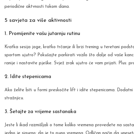
periodične aktvnosti tokom dana.
5 savjeta za više aktivnosti
1. Promijenite vašu jutarnju rutinu
Kratka sesija joge, kratko trčanje ili brzi trening u teretani podst
sportom ujutro? Pokušajte parkirati vozilo što dalje od vaše kance
ranije i nastavite pješke. Svjež zrak ujutro će vam prijati. Plus: p
2. Idite stepenicama
Ako želite biti u formi preskočite lift i idite stepenicama. Dodatn
stražnjicu.
3. Šetajte za vrijeme sastanaka
Jeste li ikad razmišljali o tome koliko vremena provedete na sast
jedno je sigurno: da je to puno vremena. Odličan način da unesete