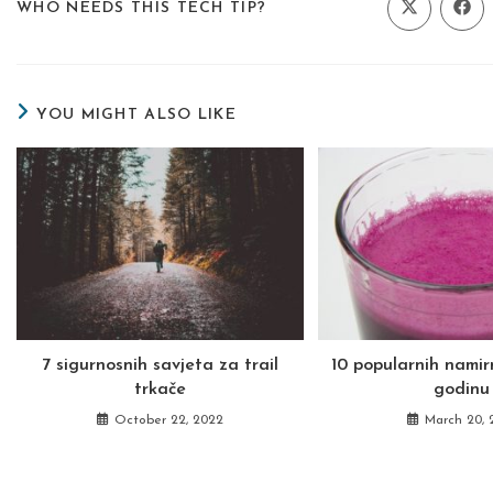
SHARE
WHO NEEDS THIS TECH TIP?
Opens
Ope
in
in
a
a
THIS
new
new
window
wind
CONTENT
YOU MIGHT ALSO LIKE
7 sigurnosnih savjeta za trail
10 popularnih namir
trkače
godinu
October 22, 2022
March 20, 