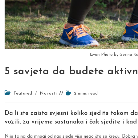
Izvor: Photo by Gesina Ku
5 savjeta da budete aktivni
Post
Reading
Featured
/
Novosti
2 mins read
category:
time:
Da li ste zaista svjesni koliko sjedite tokom 
vozili, za vrijeme sastanaka i čak sjedite i kad
Nije tajna da mnogi od nas sjede više nego što se kreću. Dobra v