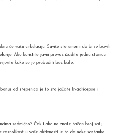
aknu će vašu cirkulaciju. Suviše ste umorni da bi se bavili
larije. Ako koristite javni prevoz izađite jednu stanicu
rovjerite kako se je probuditi bez kafe.
i bonus od stepenica je to što jačate kvadricepse i
ancima sedmično? Čak i ako ne znate tačan broj sati,
 raznolikost u vaše aktivnosti je to da neke sastanke