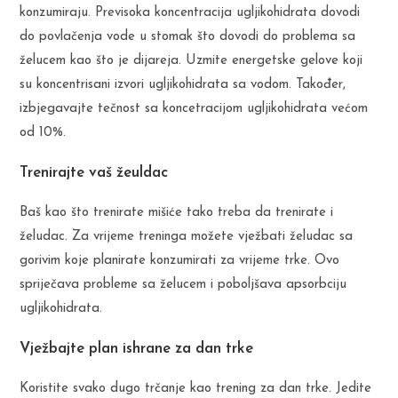
konzumiraju. Previsoka koncentracija ugljikohidrata dovodi
do povlačenja vode u stomak što dovodi do problema sa
želucem kao što je dijareja. Uzmite energetske gelove koji
su koncentrisani izvori ugljikohidrata sa vodom. Također,
izbjegavajte tečnost sa koncetracijom ugljikohidrata većom
od 10%.
Trenirajte vaš žeuldac
Baš kao što trenirate mišiće tako treba da trenirate i
želudac. Za vrijeme treninga možete vježbati želudac sa
gorivim koje planirate konzumirati za vrijeme trke. Ovo
spriječava probleme sa želucem i poboljšava apsorbciju
ugljikohidrata.
Vježbajte plan ishrane za dan trke
Koristite svako dugo trčanje kao trening za dan trke. Jedite