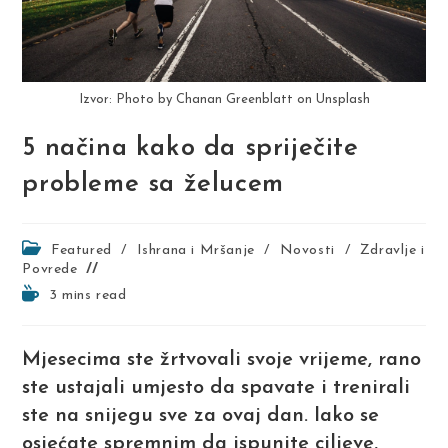
Izvor: Photo by Chanan Greenblatt on Unsplash
5 načina kako da spriječite
probleme sa želucem
Post
Featured
/
Ishrana i Mršanje
/
Novosti
/
Zdravlje i
category:
Povrede
Reading
3 mins read
time:
Mjesecima ste žrtvovali svoje vrijeme, rano
ste ustajali umjesto da spavate i trenirali
ste na snijegu sve za ovaj dan. Iako se
osjećate spremnim da ispunite ciljeve,