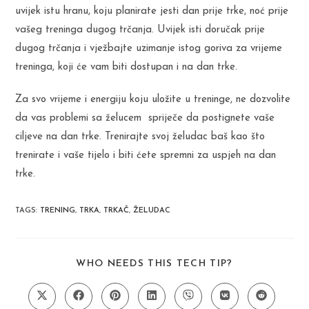
uvijek istu hranu, koju planirate jesti dan prije trke, noć prije
vašeg treninga dugog trčanja. Uvijek isti doručak prije
dugog trčanja i vježbajte uzimanje istog goriva za vrijeme
treninga, koji će vam biti dostupan i na dan trke.
Za svo vrijeme i energiju koju uložite u treninge, ne dozvolite
da vas problemi sa želucem spriječe da postignete vaše
ciljeve na dan trke. Trenirajte svoj želudac baš kao što
trenirate i vaše tijelo i biti ćete spremni za uspjeh na dan
trke.
TAGS
:
TRENING
,
TRKA
,
TRKAČ
,
ŽELUDAC
SHARE
WHO NEEDS THIS TECH TIP?
THIS
CONTENT
Opens
Opens
Opens
Opens
Opens
Opens
Opens