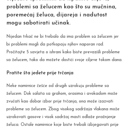
problemi sa želucem kao što su mučnina,
poremećaj želuca, dijareja i nadutost
mogu sabotirati učinak.
Nijedan trkač ne bi trebalo da ima problem sa želucem jer
bi problemi mogli da potkopaju njihov naporan rad.
Pročitajte 5 savjeta o ishrani kako biste prevazišli probleme
sa želucem, tako da možete dostići svoje ciljeve tokom dana.
Pratite šta jedete prije trčanja
Neke namirnice češće od drugih uzrokuju probleme sa
želucem. Dok salata sa grahom, orasima i avokadom može
zvučati kao dobar izbor prije trčanja, ona može izazvati
probleme sa želucem. Zbog visokog sadržaja vlakana može
uzrokovati gasove i visok sadržaj masti odlaže pražnjenje
želuca. Ostale namirnice koje biste trebali izbjegavati prije