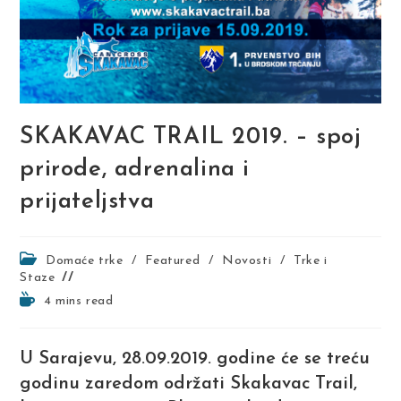
SKAKAVAC TRAIL 2019. – spoj
prirode, adrenalina i
prijateljstva
Post
Domaće trke
/
Featured
/
Novosti
/
Trke i
category:
Staze
Reading
4 mins read
time:
U Sarajevu, 28.09.2019. godine će se treću
godinu zaredom održati Skakavac Trail,