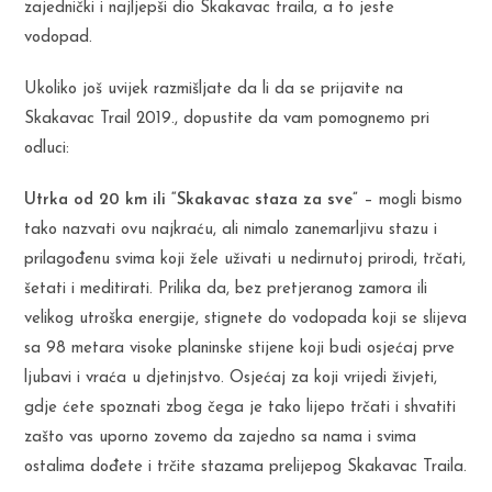
zajednički i najljepši dio Skakavac traila, a to jeste
vodopad.
Ukoliko još uvijek razmišljate da li da se prijavite na
Skakavac Trail 2019., dopustite da vam pomognemo pri
odluci:
Utrka od 20 km ili “Skakavac staza za sve”
– mogli bismo
tako nazvati ovu najkraću, ali nimalo zanemarljivu stazu i
prilagođenu svima koji žele uživati u nedirnutoj prirodi, trčati,
šetati i meditirati. Prilika da, bez pretjeranog zamora ili
velikog utroška energije, stignete do vodopada koji se slijeva
sa 98 metara visoke planinske stijene koji budi osjećaj prve
ljubavi i vraća u djetinjstvo. Osjećaj za koji vrijedi živjeti,
gdje ćete spoznati zbog čega je tako lijepo trčati i shvatiti
zašto vas uporno zovemo da zajedno sa nama i svima
ostalima dođete i trčite stazama prelijepog Skakavac Traila.