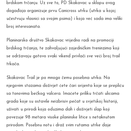
brdskom trčanju. Uz sve to, PD Skakavac u sklopu ovog
događaja organizuje prvu Canicross utrku (utrka u kojoj
učestvuju vlasnici sa svojim psima) i koja već sada ima veliki
broj interesanata.
Planinarsko društvo Skakavac vrijedno radi na promociji
brdskog trčanja, te zahvaljujući zajedničkim treninzima koji
se održavaju gotovo svaki vikend privlači sve veći broj trail
trkača.
Skakavac Trail je po mnogo čemu posebna utrka. Na
njegovim stazama doživjet ćete čari orijenta koje se prepliću
sa tonovima bečkog valcera. Imaćete priliku trčati ulicama
grada koje su ostavile neizbrisiv pečat u svjetskoj historiji,
uživati u prirodi koja oduzima dah i doživjeti slap koji
povezuje 98 metara visoke planinske litice s netaknutom
prirodom. Posebnu notu i draž svim rutama utrke daje