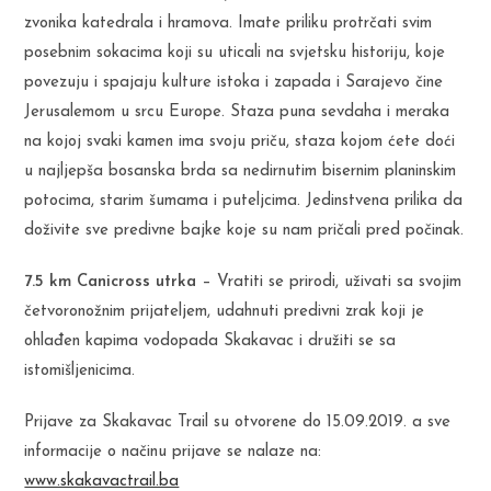
zvonika katedrala i hramova. Imate priliku protrčati svim
posebnim sokacima koji su uticali na svjetsku historiju, koje
povezuju i spajaju kulture istoka i zapada i Sarajevo čine
Jerusalemom u srcu Europe. Staza puna sevdaha i meraka
na kojoj svaki kamen ima svoju priču, staza kojom ćete doći
u najljepša bosanska brda sa nedirnutim bisernim planinskim
potocima, starim šumama i puteljcima. Jedinstvena prilika da
doživite sve predivne bajke koje su nam pričali pred počinak.
7.5 km Canicross utrka
– Vratiti se prirodi, uživati sa svojim
četvoronožnim prijateljem, udahnuti predivni zrak koji je
ohlađen kapima vodopada Skakavac i družiti se sa
istomišljenicima.
Prijave za Skakavac Trail su otvorene do 15.09.2019. a sve
informacije o načinu prijave se nalaze na:
www.skakavactrail.ba