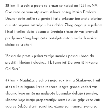
35 km ili srednja poetska staza
se nalazi na 1254 m/NV.
Ova ruta će vam otpjevati stihove našeg Maka Dizdara.
Doznat ćete zašto su gorde i tako prkosne bosanske planine,
a u isto vrijeme ostavljaju bez daha. Zbog čega je u jednom
i inat i velika duša Bosanca. Srednja staza će vas provesti
predjelima zbog kojih ćete poželjeti ostati ovdje ili makar
stalno se vraćati.
“Bosna da prostiš jedna zemlja imade i posna i bosa da
prostiš, i hladna i gladna… I k tomu još Da prostiš Prkosna
Od Sna.”
47 km – Najduža, ujedno i najatraktivnija Skakavac trail
staza
koja lagano kreće iz stare jezgre grada vodeći vas
ulicama koje mirišu na najljepše bosanske delicije i jemeke,
ulicama koje imaju prepoznatljiv šarm i dušu, gdje ćete čuti
udarce čekića starih zanatlija, ezane sa munara, zvona sa