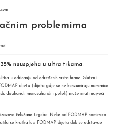
y.com
omačnim problemima
ead
35% neuspjeha u ultra trkama.
ultira u odricanju od određenih vrsta hrane. Gluten i
w-FODMAP dijeta (dijeta gdje se ne konzumiraju namirnice
di, disaharidi, monosaharidi i polioli) može imati najveći
da izazove želučane tegobe. Neke od FODMAP namirnica
 pratila se kratka low-FODMAP dijeta dok se održavao