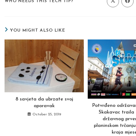
SHARE
WHO NEEDS THIS TECH TIP?
Opens
Ope
in
in
a
a
THIS
new
new
window
wind
CONTENT
YOU MIGHT ALSO LIKE
8 savjeta da ubrzate svoj
Potvrđeno održavan
oporavak
Skakavac traila
October 25, 2019
državnog prve
planinskom trčanju
kraja mjes