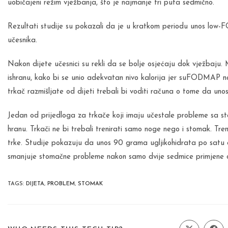
uobičajeni režim vježbanja, što je najmanje tri puta sedmično.
Rezultati studije su pokazali da je u kratkom periodu unos l
učesnika.
Nakon dijete učesnici su rekli da se bolje osjećaju dok vježbaju.
ishranu, kako bi se unio adekvatan nivo kalorija jer suFODMAP n
trkač razmišljate od dijeti trebali bi voditi računa o tome da unosi
Jedan od prijedloga za trkače koji imaju učestale probleme sa s
hranu. Trkači ne bi trebali trenirati samo noge nego i stomak. T
trke. Studije pokazuju da unos 90 grama ugljikohidrata po sat
smanjuje stomačne probleme nakon samo dvije sedmice primjene 
TAGS
:
DIJETA
,
PROBLEM
,
STOMAK