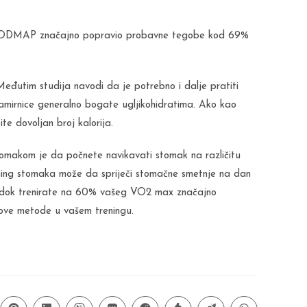
ow-FODMAP značajno popravio probavne tegobe kod 69%
 Međutim studija navodi da je potrebno i dalje pratiti
amirnice generalno bogate ugljikohidratima. Ako kao
te dovoljan broj kalorija.
tomakom je da počnete navikavati stomak na različitu
rening stomaka može da spriječi stomačne smetnje na dan
u dok trenirate na 60% vašeg VO2 max značajno
ove metode u vašem treningu.