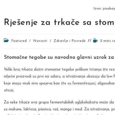
Izvor: pixaba
Rješenje za trkače sa st
Post
Reading
Featured
/
Novosti
/
Zdravlje i Povrede
2 mins r
category:
time:
Stomačne tegobe su navodno glavni uzrok za 
Veliki broj trkača doživi stomačne tegobe prilikom trčanja što rez
mlječni proizvodi su prvi na udaru, a istraživanja ukazuju da lo
koje imaju visok nivo spojeva kao što su fermentirajući, oligosahari
uticaj.
Za neke trkače ova grupa fermentabilnih ugljikohidrata može 
su mahune, laktoza, pšenica, raž, mango i med. Za istraživanje,