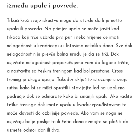
između upale i povrede.
Trkači kroz svoje iskustvo mogu da utvrde da li je nešto
upala ili povreda. Na primjer upala se može javiti kod
trkača koji trče uzbrdo prvi put i neko vrijeme će imati
nelagodnost u kvadricepsu i listovima nekoliko dana. Sve dok
nelagodnost nije prevše bolna uredu je da se trči. Dok
osjećate nelagodnost preporučujemo vam da lagano trčite,
a nastavite sa teškim treningom kad bol prestane. Cross
trening je druga opcija. Također uključite istezanje u svoju
rutinu kako bi se mišći opustili i stavljajte led na upaljeno
područje dok se odmarate kako bi smanjili upalu. Ako radite
teške treninge dok imate upalu u kvadricepsu/listovima to
može dovesti do ozbiljnije povrede. Ako vam se noge ne
osjećaju bolje poslije tri ili četiri dana nemojte se plašiti da
uzmete odmor dan ili dva.