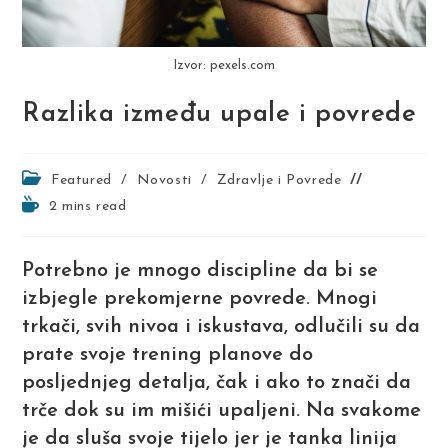
Izvor: pexels.com
Razlika između upale i povrede
Post
Featured
/
Novosti
/
Zdravlje i Povrede
category:
Reading
2 mins read
time:
Potrebno je mnogo discipline da bi se
izbjegle prekomjerne povrede. Mnogi
trkači, svih nivoa i iskustava, odlučili su da
prate svoje trening planove do
posljednjeg detalja, čak i ako to znači da
trče dok su im mišići upaljeni. Na svakome
je da sluša svoje tijelo jer je tanka linija