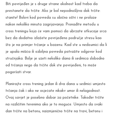
Biti povrijeđen je s druge strane okolnost kad treba da
prestanete da trčite. Ako je bol nepodnošljiva dok trčite:
stanite! Bolovi kod povreda su obično oštri i ne prolaze
nakon nekoliko minuta zagrijavanja. Pronađite metodu u
cross treningu koja će vam pomoći da ubrzate otkucaje srca
bez da dodatno izlažete povrijeđeno područje stresu kao
što je na primjer trčanje u bazenu. Kad ste u nedoumici da li
je upala mišića ili ozbiljna povreda potražite odgovor kod
stručnjaka. Bolje je uzeti nekoliko dana ili sedmica slobodno
od trčanja nego da trčite dok ste povrijeđeni, to može
pogoršati stvar.
Planirajte cross trening jedan ili dva dana u sedmici umjesto
trčanja čak i ako ne osjećate nikakv umor ili nelagodnost.
Ovaj savjet je posebno dobar za početnike. Također trčite
na različitim terenima ako je to moguće. Umjesto da svaki
dan trčite na betonu, naizmjenično trčite na travi, betonu i