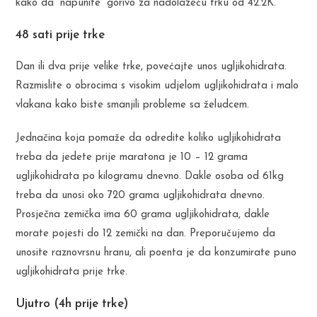
kako da “napunite” gorivo za nadolazeću trku od 42.2K.
48 sati prije trke
Dan ili dva prije velike trke, povećajte unos ugljikohidrata.
Razmislite o obrocima s visokim udjelom ugljikohidrata i malo
vlakana kako biste smanjili probleme sa želudcem.
Jednačina koja pomaže da odredite koliko ugljikohidrata
treba da jedete prije maratona je 10 – 12 grama
ugljikohidrata po kilogramu dnevno. Dakle osoba od 61kg
treba da unosi oko 720 grama ugljikohidrata dnevno.
Prosječna zemička ima 60 grama ugljikohidrata, dakle
morate pojesti do 12 zemički na dan. Preporučujemo da
unosite raznovrsnu hranu, ali poenta je da konzumirate puno
ugljikohidrata prije trke.
Ujutro (4h prije trke)