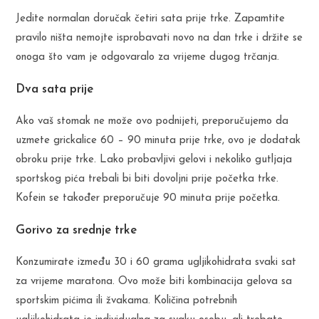
Jedite normalan doručak četiri sata prije trke. Zapamtite
pravilo ništa nemojte isprobavati novo na dan trke i držite se
onoga što vam je odgovaralo za vrijeme dugog trčanja.
Dva sata prije
Ako vaš stomak ne može ovo podnijeti, preporučujemo da
uzmete grickalice 60 – 90 minuta prije trke, ovo je dodatak
obroku prije trke. Lako probavljivi gelovi i nekoliko gutljaja
sportskog pića trebali bi biti dovoljni prije početka trke.
Kofein se također preporučuje 90 minuta prije početka.
Gorivo za srednje trke
Konzumirate između 30 i 60 grama ugljikohidrata svaki sat
za vrijeme maratona. Ovo može biti kombinacija gelova sa
sportskim pićima ili žvakama. Količina potrebnih