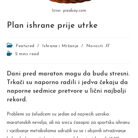
Izvor: pixabay.com
Plan ishrane prije utrke
Post
Featured
/
Ishrana i Mršanje
/
Novosti
category:
Reading
2 mins read
time:
Dani pred maraton mogu da budu stresni.
Trkači su naporno radili i jedva čekaju da
naporne sedmice pretvore u lični najbolji
rekord.
Problemi sa želudcem su jedan od najvećih uzroka
maratonskih nevolja, ali na sreću časopisi za sportsku ishranu
i vježbanje metabolizma udružili su se i objavili istraživanje