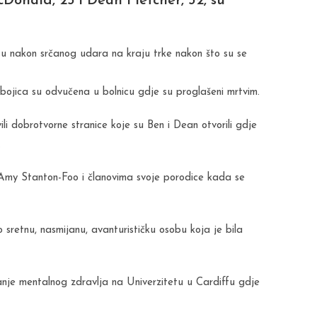
Donald, 25 i Dean Fletcher, 32, su
u nakon srčanog udara na kraju trke nakon što su se
 obojica su odvučena u bolnicu gdje su proglašeni mrtvim.
li dobrotvorne stranice koje su Ben i Dean otvorili gdje
.
m Amy Stanton-Foo i članovima svoje porodice kada se
 sretnu, nasmijanu, avanturističku osobu koja je bila
vanje mentalnog zdravlja na Univerzitetu u Cardiffu gdje