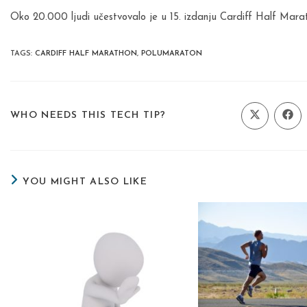
Oko 20.000 ljudi učestvovalo je u 15. izdanju Cardiff Half Maratho
TAGS
:
CARDIFF HALF MARATHON
,
POLUMARATON
SHARE
WHO NEEDS THIS TECH TIP?
Opens
Ope
in
in
a
a
THIS
new
new
window
wind
CONTENT
YOU MIGHT ALSO LIKE