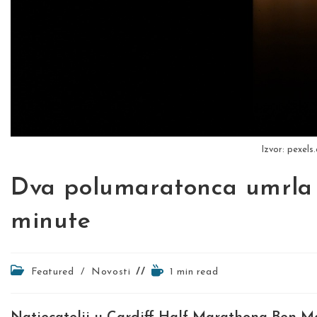
Izvor: pexels
Dva polumaratonca umrla
minute
Post
Reading
Featured
/
Novosti
1 min read
category:
time: