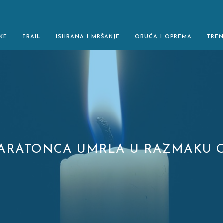
KE
TRAIL
ISHRANA I MRŠANJE
OBUĆA I OPREMA
TRE
ARATONCA UMRLA U RAZMAKU O