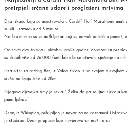
Natjecatelji u Cardiff Half Marathona Ben Mc
pretrpjeli srčane udare i proglašeni mrtvima.
Dva trkača koja su učestvovala u Cardiff Half Marathonu umrli s
srušili u razmaku od 3 minute.
Na licu mjesta su se našli ljekari koji su odmah pritekli u pomoć,
Od smrti dva trkača u oktobru prošle godine, donatori su preplavi
su skupili više od 26.000 funti kako bi se očuvalo sjećanje na njih
Instruktor za rafting Ben, iz Valea, trčao je sa svojom djevojko
srušio na kraju trke od 21km.
Njegova djevojka Amy je rekla: ” Želim da ga se ljudi sjećaju kao
puna ljubavi.”
Dean, iz Whimplea, prikupljao je novac za neuroznanost i istraži
je studirao. Dean je opisan kao “nevjerovatan muž i otac”.