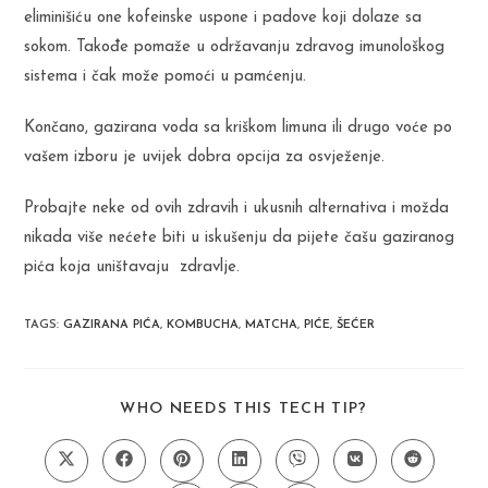
eliminišiću one kofeinske uspone i padove koji dolaze sa
sokom. Takođe pomaže u održavanju zdravog imunološkog
sistema i čak može pomoći u pamćenju.
Končano, gazirana voda sa kriškom limuna ili drugo voće po
vašem izboru je uvijek dobra opcija za osvježenje.
Probajte neke od ovih zdravih i ukusnih alternativa i možda
nikada više nećete biti u iskušenju da pijete čašu gaziranog
pića koja uništavaju zdravlje.
TAGS
:
GAZIRANA PIĆA
,
KOMBUCHA
,
MATCHA
,
PIĆE
,
ŠEĆER
SHARE
WHO NEEDS THIS TECH TIP?
THIS
CONTENT
Opens
Opens
Opens
Opens
Opens
Opens
Opens
in
in
in
in
in
in
in