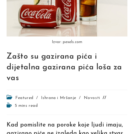
Izvor: pexels.com
Zašto su gazirana pića i
dijetalna gazirana pića loša za
vas
Post
Featured
/
Ishrana i Mršanje
/
Novosti
category:
Reading
5 mins read
time:
Kad pomislite na poroke koje ljudi imaju,
gazirano piće ne izgleda kao velika stvar.