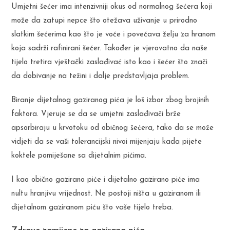
Umjetni šećer ima intenzivniji okus od normalnog šećera koji
može da zatupi nepce što otežava uživanje u prirodno
slatkim šećerima kao što je voće i povećava želju za hranom
koja sadrži rafinirani šećer. Također je vjerovatno da naše
tijelo tretira vještački zaslađivać isto kao i šećer što znači
da dobivanje na težini i dalje predstavljaja problem.
Biranje dijetalnog gaziranog pića je loš izbor zbog brojinih
faktora. Vjeruje se da se umjetni zaslađivači brže
apsorbiraju u krvotoku od običnog šećera, tako da se može
vidjeti da se vaši tolerancijski nivoi mijenjaju kada pijete
koktele pomiješane sa dijetalnim pićima.
I kao obično gazirano piće i dijetalno gazirano piće ima
nultu hranjivu vrijednost. Ne postoji ništa u gaziranom ili
dijetalnom gaziranom piću što vaše tijelo treba.