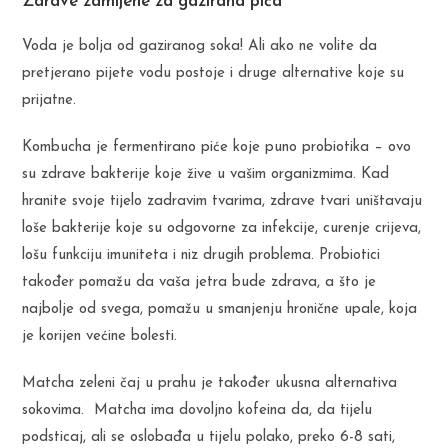
Zdrave zamijene za gazirana pića
Voda je bolja od gaziranog soka! Ali ako ne volite da
pretjerano pijete vodu postoje i druge alternative koje su
prijatne.
Kombucha je fermentirano piće koje puno probiotika – ovo
su zdrave bakterije koje žive u vašim organizmima. Kad
hranite svoje tijelo zadravim tvarima, zdrave tvari uništavaju
loše bakterije koje su odgovorne za infekcije, curenje crijeva,
lošu funkciju imuniteta i niz drugih problema. Probiotici
također pomažu da vaša jetra bude zdrava, a što je
najbolje od svega, pomažu u smanjenju hronične upale, koja
je korijen većine bolesti.
Matcha zeleni čaj u prahu je također ukusna alternativa
sokovima. Matcha ima dovoljno kofeina da, da tijelu
podsticaj, ali se oslobađa u tijelu polako, preko 6-8 sati,