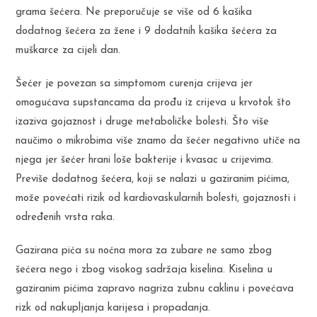
grama šećera. Ne preporučuje se više od 6 kašika
dodatnog šećera za žene i 9 dodatnih kašika šećera za
muškarce za cijeli dan.
Šećer je povezan sa simptomom curenja crijeva jer
omogućava supstancama da prođu iz crijeva u krvotok što
izaziva gojaznost i druge metaboličke bolesti. Što više
naučimo o mikrobima više znamo da šećer negativno utiče na
njega jer šećer hrani loše bakterije i kvasac u crijevima.
Previše dodatnog šećera, koji se nalazi u gaziranim pićima,
može povećati rizik od kardiovaskularnih bolesti, gojaznosti i
određenih vrsta raka.
Gazirana pića su noćna mora za zubare ne samo zbog
šećera nego i zbog visokog sadržaja kiselina. Kiselina u
gaziranim pićima zapravo nagriza zubnu caklinu i povećava
rizk od nakupljanja karijesa i propadanja.