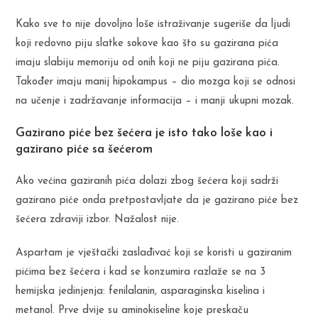
Kako sve to nije dovoljno loše istraživanje sugeriše da ljudi
koji redovno piju slatke sokove kao što su gazirana pića
imaju slabiju memoriju od onih koji ne piju gazirana pića.
Također imaju manij hipokampus – dio mozga koji se odnosi
na učenje i zadržavanje informacija – i manji ukupni mozak.
Gazirano piće bez šećera je isto tako loše kao i
gazirano piće sa šećerom
Ako većina gaziranih pića dolazi zbog šećera koji sadrži
gazirano piće onda pretpostavljate da je gazirano piće bez
šećera zdraviji izbor. Nažalost nije.
Aspartam je vještački zaslađivać koji se koristi u gaziranim
pićima bez šećera i kad se konzumira razlaže se na 3
hemijska jedinjenja: fenilalanin, asparaginska kiselina i
metanol. Prve dvije su aminokiseline koje preskaču