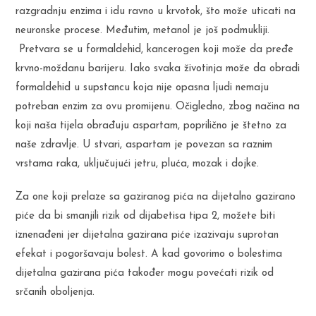
razgradnju enzima i idu ravno u krvotok, što može uticati na
neuronske procese. Međutim, metanol je još podmukliji.
Pretvara se u formaldehid, kancerogen koji može da pređe
krvno-moždanu barijeru. Iako svaka životinja može da obradi
formaldehid u supstancu koja nije opasna ljudi nemaju
potreban enzim za ovu promijenu. Očigledno, zbog načina na
koji naša tijela obrađuju aspartam, poprilično je štetno za
naše zdravlje. U stvari, aspartam je povezan sa raznim
vrstama raka, uključujući jetru, pluća, mozak i dojke.
Za one koji prelaze sa gaziranog pića na dijetalno gazirano
piće da bi smanjili rizik od dijabetisa tipa 2, možete biti
iznenađeni jer dijetalna gazirana piće izazivaju suprotan
efekat i pogoršavaju bolest. A kad govorimo o bolestima
dijetalna gazirana pića također mogu povećati rizik od
srčanih oboljenja.