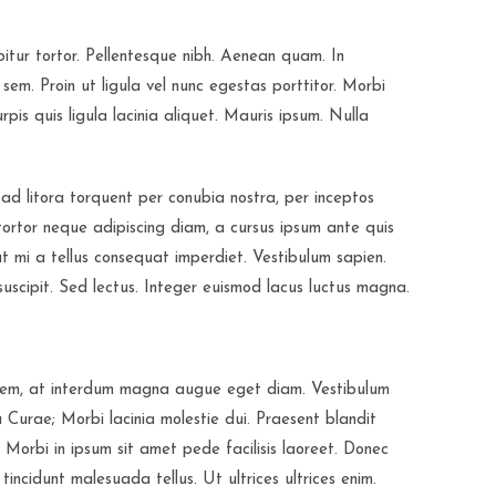
abitur tortor. Pellentesque nibh. Aenean quam. In
sem. Proin ut ligula vel nunc egestas porttitor. Morbi
turpis quis ligula lacinia aliquet. Mauris ipsum. Nulla
ad litora torquent per conubia nostra, per inceptos
tortor neque adipiscing diam, a cursus ipsum ante quis
iat mi a tellus consequat imperdiet. Vestibulum sapien.
suscipit. Sed lectus. Integer euismod lacus luctus magna.
 sem, at interdum magna augue eget diam. Vestibulum
ia Curae; Morbi lacinia molestie dui. Praesent blandit
Morbi in ipsum sit amet pede facilisis laoreet. Donec
tincidunt malesuada tellus. Ut ultrices ultrices enim.