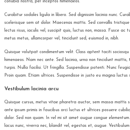
conubia nostra, per inceptos himenaeos.
Curabitur sodales ligula in libero. Sed dignissim lacinia nunc. Cur
scelerisque sem at dolor. Maecenas mattis. Sed convallis tristique 
lectus risus, iaculis vel, suscipit quis, luctus non, massa. Fusce ac 
metus metus, ullamcorper vel, tincidunt sed, euismod in, nibh.
Quisque volutpat condimentum velit. Class aptent taciti sociosqu 
himenaeos. Nam nec ante. Sed lacinia, urna non tincidunt mattis, 
turpis. Nulla facilisi. Ut fringilla. Suspendisse potenti. Nunc feug
Proin quam. Etiam ultrices. Suspendisse in justo eu magna luctus 
Vestibulum lacinia arcu
Quisque cursus, metus vitae pharetra auctor, sem massa mattis
ante ipsum primis in faucibus orci luctus et ultrices posuere cubil
dolor. Sed non quam. In vel mi sit amet augue congue elementum. 
lacus nunc, viverra nec, blandit vel, egestas et, augue. Vestibulum 