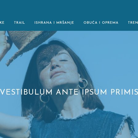
KE
TRAIL
ISHRANA I MRŠANJE
OBUĆA I OPREMA
TRE
VESTIBULUM ANTE IPSUM PRIMI