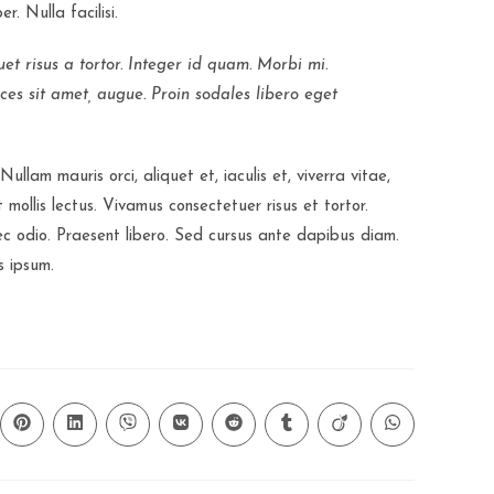
r. Nulla facilisi.
uet risus a tortor. Integer id quam. Morbi mi.
rices sit amet, augue. Proin sodales libero eget
Nullam mauris orci, aliquet et, iaculis et, viverra vitae,
 mollis lectus. Vivamus consectetuer risus et tortor.
nec odio. Praesent libero. Sed cursus ante dapibus diam.
s ipsum.
ns
Opens
Opens
Opens
Opens
Opens
Opens
Opens
Opens
in
in
in
in
in
in
in
in
a
a
a
a
a
a
a
a
new
new
new
new
new
new
new
new
ow
window
window
window
window
window
window
window
window