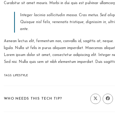
Curabitur sit amet mauris. Morbi in dui quis est pulvinar ullamcorpe
Integer lacinia sollicitudin massa. Cras metus. Sed aliq
Quisque nisl felis, venenatis tristique, dignissim in, ult
ante.
Aenean lectus elit, fermentum non, convallis id, sagittis at, neque. 
ligula. Nulla ut felis in purus aliquam imperdiet. Maecenas aliquet
Lorem ipsum dolor sit amet, consectetur adipiscing elit. Integer 
Sed nisi. Nulla quis sem at nibh elementum imperdiet. Duis sagitti
TAGS
:
LIFESTYLE
SHARE
WHO NEEDS THIS TECH TIP?
Opens
Ope
in
in
a
a
THIS
new
new
window
wind