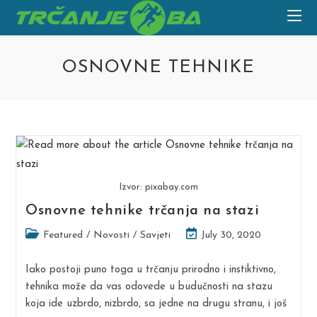
Skip
to
content
OSNOVNE TEHNIKE
Izvor: pixabay.com
Osnovne tehnike trčanja na stazi
Post
Post
Featured
/
Novosti
/
Savjeti
July 30, 2020
category:
last
modified:
Iako postoji puno toga u trčanju prirodno i instiktivno,
tehnika može da vas odovede u budučnosti na stazu
koja ide uzbrdo, nizbrdo, sa jedne na drugu stranu, i još