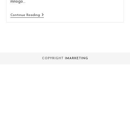
mnogo…
Osnovne
Continue Reading
Tehnike
Trčanja
Na
Stazi
COPYRIGHT
IMARKETING