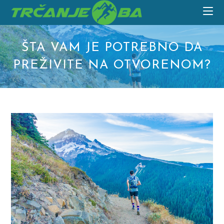
Skip
to
content
ŠTA VAM JE POTREBNO DA
PREŽIVITE NA OTVORENOM?