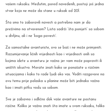
vašem ruksaku. Međutim, pored navedenih, postoji još jedna
stvar koja ne može da stane u ruksak od 20l.
Šta smo to zaboravili navesti a potrebno nam je da
preživimo na otvorenom? Lista sadrži ‘šta ponijeti’ sa sobom
u divljinu, ali i ne ‘koga povesti’.
Za samostalne avanturiste, ovo se baš i ne može primjeniti.
Razumijevanje ličnih vrijednosti kao i vrijednosti onih sa
kojima idete u avanturu je važno jer vam može popraviti ili
uništiti iskustvo. Morate znati kako se ponašate u rizičnim
situacijama i kako to rade ljudi oko vas. Voditi razgovore na
ovu temu prije polaska u planine može biti jednako važno
kao i imati pitku vodu sa sobom.
Sve je zabavno i odlično dok vaše avanture ne postanu
rizične. Koliko je važno znati šta imate u svom ruksaku, toliko