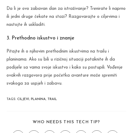
Da li je ovo zabavan dan za istraživanje? Trenirate li naprno
ili jedni druge čekate na stazi? Razgovarajte o ciljevima i
nastojte ih uskladiti.
3. Prethodno iskustvo i znanje
Pitajte ih o njihovim prethodnim iskustvima na trailu i
planinama. Ako su bili u rizičnoj situaciji potaknite ih da
podijele sa vama svoje iskustvo i kako su postupili. Vođenje
ovakvih razgovora prije početka avanture može spremiti
svakoga za uspjeh i zabavu.
TAGS
:
CILJEVI
,
PLANINA
,
TRAIL
SHARE
WHO NEEDS THIS TECH TIP?
THIS
CONTENT