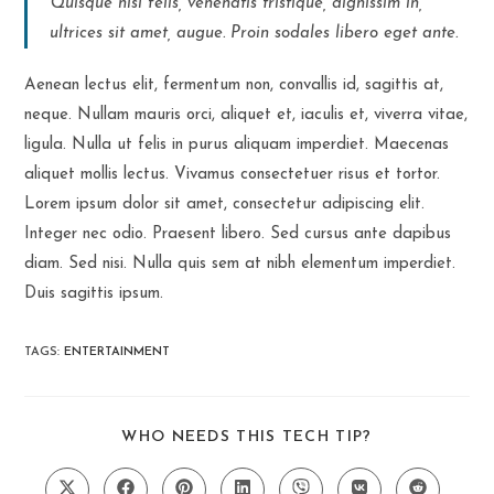
Quisque nisl felis, venenatis tristique, dignissim in,
ultrices sit amet, augue. Proin sodales libero eget ante.
Aenean lectus elit, fermentum non, convallis id, sagittis at,
neque. Nullam mauris orci, aliquet et, iaculis et, viverra vitae,
ligula. Nulla ut felis in purus aliquam imperdiet. Maecenas
aliquet mollis lectus. Vivamus consectetuer risus et tortor.
Lorem ipsum dolor sit amet, consectetur adipiscing elit.
Integer nec odio. Praesent libero. Sed cursus ante dapibus
diam. Sed nisi. Nulla quis sem at nibh elementum imperdiet.
Duis sagittis ipsum.
TAGS
:
ENTERTAINMENT
SHARE
WHO NEEDS THIS TECH TIP?
THIS
CONTENT