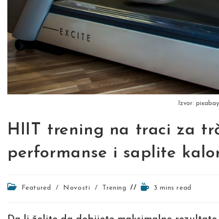
Izvor: pixaba
HIIT trening na traci za tr
performanse i saplite kalor
Post
Reading
Featured
/
Novosti
/
Trening
3 mins read
category:
time: