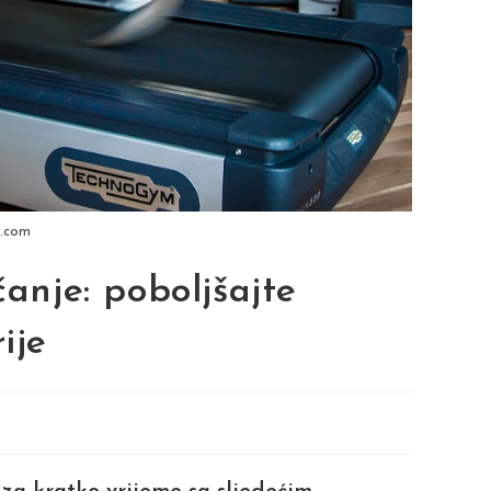
y.com
čanje: poboljšajte
ije