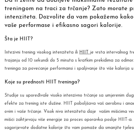
Da li želite da dobijete maksimalne rezultate
treningom na traci za trčanje? Zato morate pr
intenziteta. Dozvolite da vam pokažemo kako
vaše performase i efikasno sagori kalorije.
Šta je HIIT?
Intezivni trening visokog intenziteta ili
HIIT
je vrsta intervalnog tr
trajanju od 10 sekundi do 5 minuta s kratkim prekidima za odmor. 
treninga za povećanje performansi i spaljivanje što više kalorija 
Koje su prednosti HIIT treninga?
Studije su upoređivale visoko intenzivno trčanje sa umjerenim dug
efekte za trening iste dužine. HIIT poboljšava vaš aerobnu i anae
ovim i vaše trčanje. Visok nivo intenziteta daje vašim mišićima ve
mišići zahtjevaju više energije za proces oporavka poslije HIIT-
sagorijevate dodatne kalorije što vam pomaže da smanjite tjelesn