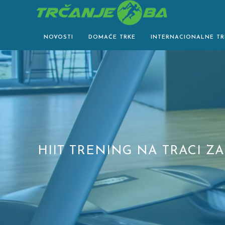
Skip
to
content
NOVOSTI
DOMAĆE TRKE
INTERNACIONALNE TR
HIIT TRENING NA TRACI Z