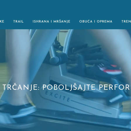
KE
TRAIL
ISHRANA I MRŠANJE
OBUĆA I OPREMA
TRE
A TRČANJE: POBOLJŠAJTE PERFOR