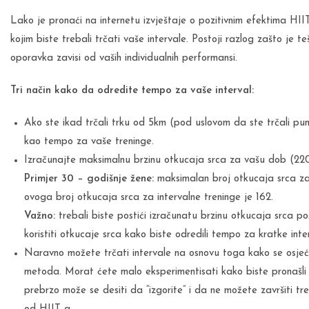
Lako je pronaći na internetu izvještaje o pozitivnim efektima HIIT 
kojim biste trebali trčati vaše intervale. Postoji razlog zašto je te
oporavka zavisi od vaših individualnih performansi.
Tri način kako da odredite tempo za vaše interval:
Ako ste ikad trčali trku od 5km (pod uslovom da ste trčali pu
kao tempo za vaše treninge.
Izračunajte maksimalnu brzinu otkucaja srca za vašu dob (22
Primjer 30 – godišnje žene:
maksimalan broj otkucaja srca za
ovoga broj otkucaja srca za intervalne treninge je 162.
Važno:
trebali biste postići izračunatu brzinu otkucaja srca po
koristiti otkucaje srca kako biste odredili tempo za kratke inte
Naravno možete trčati intervale na osnovu toga kako se osjeća
metoda. Morat ćete malo eksperimentisati kako biste pronašli n
prebrzo može se desiti da “izgorite” i da ne možete završiti tre