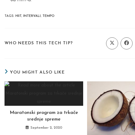
od HIIT-a.
TAGS
:
HIIT
,
INTERVALI
,
TEMPO
SHARE
WHO NEEDS THIS TECH TIP?
Opens
Ope
in
in
a
a
THIS
new
new
window
wind
CONTENT
YOU MIGHT ALSO LIKE
Maratonski program za trkače
srednje spreme
September 2, 2020