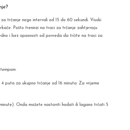
nje?
i za trčanje nego intervali od 15 do 60 sekundi. Visoki
trkače. Pošto treninzi na traci za trčanje zahtjevaju
edno i bez opasnosti od povreda da trčite na traci za
m tempom.
vo 4 puta za ukupno trčanje od 16 minuta. Za vrijeme
inute). Onda možete nastaviti hodati ili lagano trčati 5