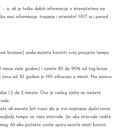
– a, ali je teško dobiti informacije o intenzitetima na
ško naći informacije: trajanje i intenzitet HIIT-a i period
nom brzinom) onda možete koristiti ovaj prosječni tempo
0 minus vaše godine) i uzmite 85 do 90% od tog broja.
 ženu od 30 godina je 190 otkucaja u minuti. Na osnovu
slije 1.5 do 2 minute. Ovo je razlog zašto ne možete
rvale.
te ali morate biti svjesi da je ovo najmanje djelotvorna
ajbolji tempo za vaše intervale. Jer ako intervale radite
ning. Ali ako počnete suviše sporo nećete imati kosristi