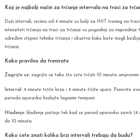
Koji je najbolji način za trčanje intervala na traci za trča
Duži intervali, recimo od 4 minute su bolji za HIIT trening na trac
intenziteti trčanja na traci za trčanje su pogodniji za naprednije 
određeni stepen tehnike trčanja i iskustva kako biste mogli bezbj
trčanje.
Kako pravilno da trenirate
Zagrijte se:
zagrijte se tako što ćete trčati 10 minuta umjereni
Interval:
4 minute trčite brzo i 4 minute trčite sporo. Ponovite o
perioda oporavka hodajte laganim tempom.
Hlađenje:
hlađenje počinje tek kad se period oporavka završi (4 m
do 10 minuta.
Kako ćete znati koliko brzi intervali trebaju da budu?