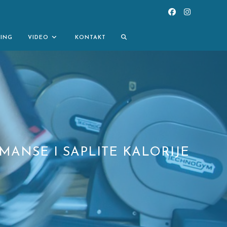
TOGGLE
NING
VIDEO
KONTAKT
WEBSITE
SEARCH
MANSE I SAPLITE KALORIJE