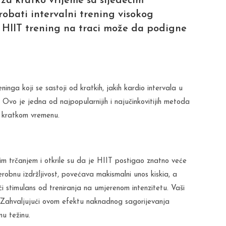
 za kratko vrijeme sa sljedećim
obati intervalni trening visokog
 HIIT trening na traci može da podigne
eninga koji se sastoji od kratkih, jakih kardio intervala u
Ovo je jedna od najpopularnijih i najučinkovitijih metoda
u kratkom vremenu.
im trčanjem i otkrile su da je HIIT postigao znatno veće
robnu izdržljivost, povećava makismalni unos kiskia, a
ći stimulans od treniranja na umjerenom intenzitetu. Vaši
a. Zahvaljujući ovom efektu naknadnog sagorijevanja
u težinu.