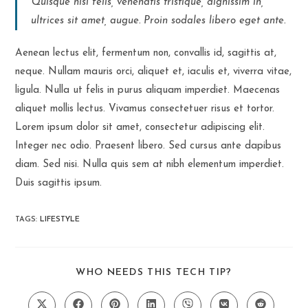
Quisque nisl felis, venenatis tristique, dignissim in,
ultrices sit amet, augue. Proin sodales libero eget ante.
Aenean lectus elit, fermentum non, convallis id, sagittis at,
neque. Nullam mauris orci, aliquet et, iaculis et, viverra vitae,
ligula. Nulla ut felis in purus aliquam imperdiet. Maecenas
aliquet mollis lectus. Vivamus consectetuer risus et tortor.
Lorem ipsum dolor sit amet, consectetur adipiscing elit.
Integer nec odio. Praesent libero. Sed cursus ante dapibus
diam. Sed nisi. Nulla quis sem at nibh elementum imperdiet.
Duis sagittis ipsum.
TAGS
:
LIFESTYLE
SHARE
WHO NEEDS THIS TECH TIP?
THIS
CONTENT