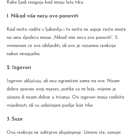
Kako ljudi reaguju kad imaju lošu trku:
1. Nikad više neću ovo ponoviti
Kad nešto radite s ljubavlju i to nešto ne uspije često imate
na umu sljedeću misao „Nikad više neću ovo ponoviti“. S
vremenom će ovo izblijediti, ali ovo je razumna reakcija
nakon neuspjeha.
2. Izgovori
Izgovori uključuju, ali nisu ograničeni samo na ovo: Nisam
dobro spavao ovaj mjesec, patike su mi loše, vrijeme je
užasno ili nisam dobar u trčanju. Ovi izgovori imaju različite
vrijednosti, ali su uobičajeni poslije loše trke.
3. Suze
Ova reakcija ne zahtjeva objašnjenje. Umorni ste, oznojni