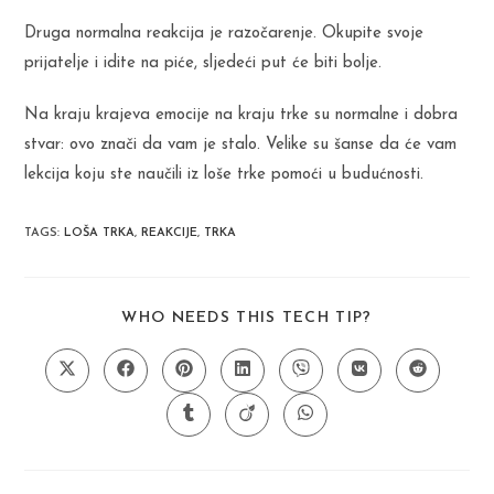
Druga normalna reakcija je razočarenje. Okupite svoje
prijatelje i idite na piće, sljedeći put će biti bolje.
Na kraju krajeva emocije na kraju trke su normalne i dobra
stvar: ovo znači da vam je stalo. Velike su šanse da će vam
lekcija koju ste naučili iz loše trke pomoći u budućnosti.
TAGS
:
LOŠA TRKA
,
REAKCIJE
,
TRKA
SHARE
WHO NEEDS THIS TECH TIP?
THIS
CONTENT
Opens
Opens
Opens
Opens
Opens
Opens
Opens
in
in
in
in
in
in
in
a
a
a
a
a
a
a
Opens
Opens
Opens
new
new
new
new
new
new
new
in
in
in
window
window
window
window
window
window
window
a
a
a
new
new
new
window
window
window