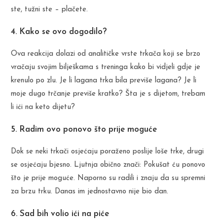
ste, tužni ste – plačete.
4. Kako se ovo dogodilo?
Ova reakcija dolazi od analitičke vrste trkača koji se brzo
vračaju svojim bilješkama s treninga kako bi vidjeli gdje je
krenulo po zlu. Je li lagana trka bila previše lagana? Je li
moje dugo trčanje previše kratko? Šta je s dijetom, trebam
li ići na keto dijetu?
5. Radim ovo ponovo što prije moguće
Dok se neki trkači osjećaju poraženo poslije loše trke, drugi
se osjećaju bjesno. Ljutnja obično znači: Pokušat ću ponovo
što je prije moguće. Naporno su radili i znaju da su spremni
za brzu trku. Danas im jednostavno nije bio dan.
6. Sad bih volio ići na piće