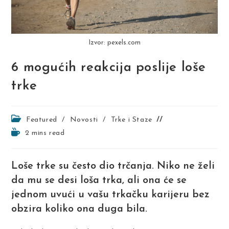
Izvor: pexels.com
6 mogućih reakcija poslije loše
trke
Post
Featured
/
Novosti
/
Trke i Staze
category:
Reading
2 mins read
time:
Loše trke su često dio trčanja. Niko ne želi
da mu se desi loša trka, ali ona će se
jednom uvući u vašu trkačku karijeru bez
obzira koliko ona duga bila.